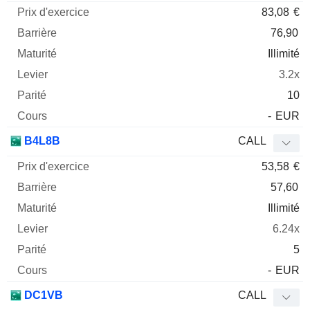
83,08
€
76,90
Illimité
3.2x
10
-
EUR
B4L8B
CALL
53,58
€
57,60
Illimité
6.24x
5
-
EUR
DC1VB
CALL