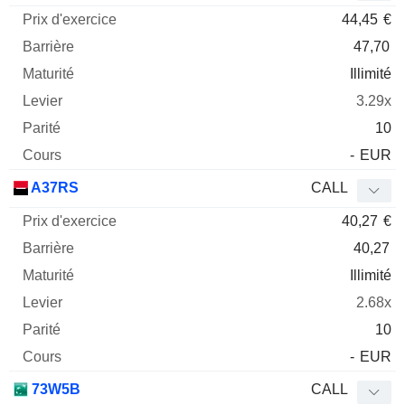
44,45
€
47,70
Illimité
3.29x
10
-
EUR
A37RS
CALL
40,27
€
40,27
Illimité
2.68x
10
-
EUR
73W5B
CALL