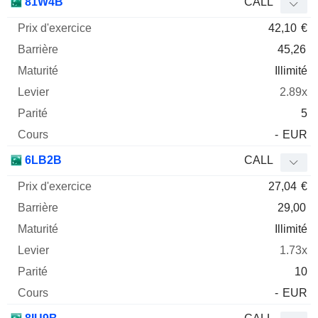
81W4B
CALL
42,10
€
45,26
Illimité
2.89x
5
-
EUR
6LB2B
CALL
27,04
€
29,00
Illimité
1.73x
10
-
EUR