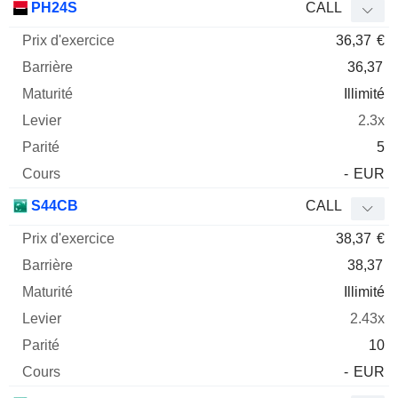
PH24S
CALL
36,37
€
36,37
Illimité
2.3x
5
-
EUR
S44CB
CALL
38,37
€
38,37
Illimité
2.43x
10
-
EUR