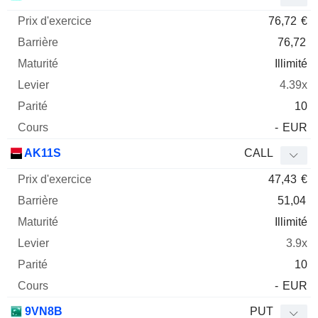
76,72
€
76,72
Illimité
4.39x
10
-
EUR
AK11S
CALL
47,43
€
51,04
Illimité
3.9x
10
-
EUR
9VN8B
PUT