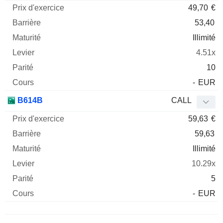
49,70
€
53,40
Illimité
4.51x
10
-
EUR
B614B
CALL
59,63
€
59,63
Illimité
10.29x
5
-
EUR