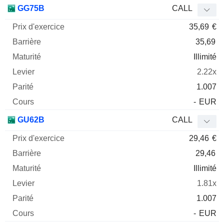
Prix
GG75B
CALL
d'exercice
Barrière
Maturité
Elasticité
35,69
€
Mnemo
Type
Parit
35,69
Illimité
2.22x
1.007
-
EUR
GU62B
CALL
29,46
€
29,46
Illimité
1.81x
1.007
-
EUR