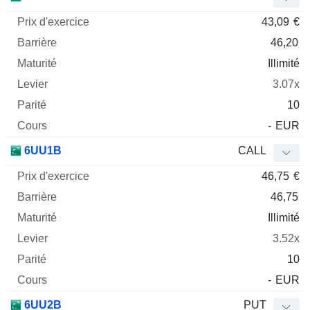
43,09
€
46,20
Illimité
3.07x
10
-
EUR
6UU1B
CALL
46,75
€
46,75
Illimité
3.52x
10
-
EUR
6UU2B
PUT