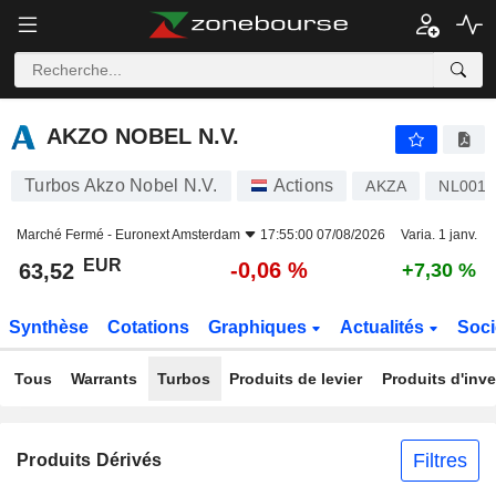
AKZO NOBEL N.V.
63,52
€
-0,06 %
AKZO NOBEL N.V.
Turbos Akzo Nobel N.V.
Actions
AKZA
NL0013
Marché Fermé -
Euronext Amsterdam
17:55:00 07/08/2026
Varia. 1 janv.
EUR
-0,06 %
63,52
+7,30 %
Synthèse
Cotations
Graphiques
Actualités
Soci
Tous
Warrants
Turbos
Produits de levier
Produits d'inv
Filtres
Produits Dérivés