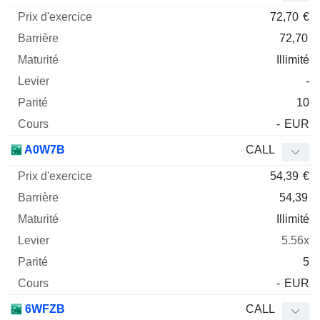
72,70
€
72,70
Illimité
-
10
-
EUR
A0W7B
CALL
54,39
€
54,39
Illimité
5.56x
5
-
EUR
6WFZB
CALL