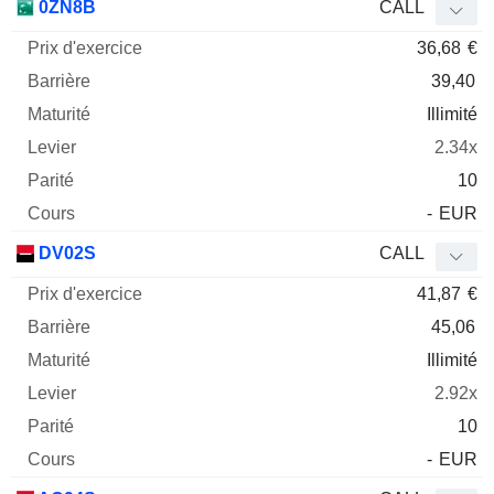
0ZN8B
CALL
36,68
€
39,40
Illimité
2.34x
10
-
EUR
DV02S
CALL
41,87
€
45,06
Illimité
2.92x
10
-
EUR