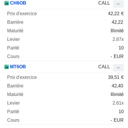
CH6OB
CALL
42,22
€
42,22
Illimité
2.87x
10
-
EUR
MT6OB
CALL
39,51
€
42,40
Illimité
2.61x
10
-
EUR