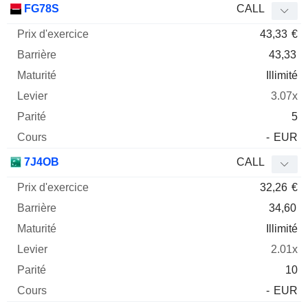
FG78S
CALL
43,33
€
43,33
Illimité
3.07x
5
-
EUR
7J4OB
CALL
32,26
€
34,60
Illimité
2.01x
10
-
EUR