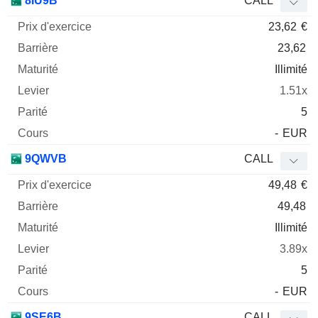
8IU9B
CALL
23,62
€
23,62
Illimité
1.51x
5
-
EUR
9QWVB
CALL
49,48
€
49,48
Illimité
3.89x
5
-
EUR
9SE6B
CALL