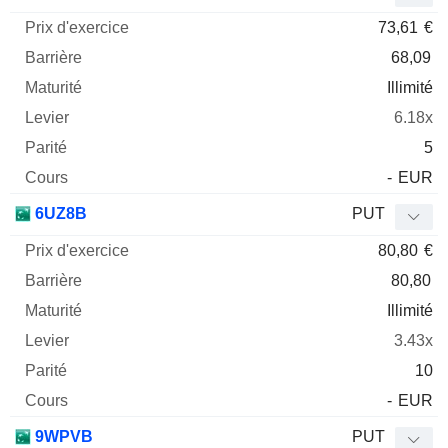
73,61
€
68,09
Illimité
6.18x
5
-
EUR
6UZ8B
PUT
80,80
€
80,80
Illimité
3.43x
10
-
EUR
9WPVB
PUT