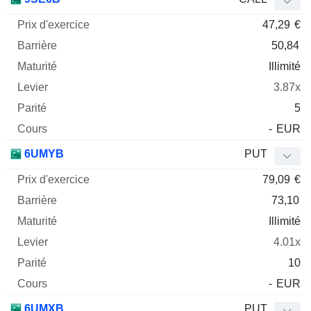
47,29
€
50,84
Illimité
3.87x
5
-
EUR
6UMYB
PUT
79,09
€
73,10
Illimité
4.01x
10
-
EUR
6UMXB
PUT