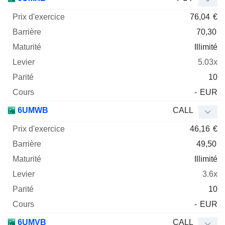
76,04
€
70,30
Illimité
5.03x
10
-
EUR
6UMWB
CALL
46,16
€
49,50
Illimité
3.6x
10
-
EUR
6UMVB
CALL