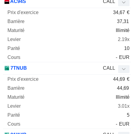
AC94S
CALL
34,67
€
37,31
Illimité
2.19x
10
-
EUR
7TNUB
CALL
44,69
€
44,69
Illimité
3.01x
5
-
EUR