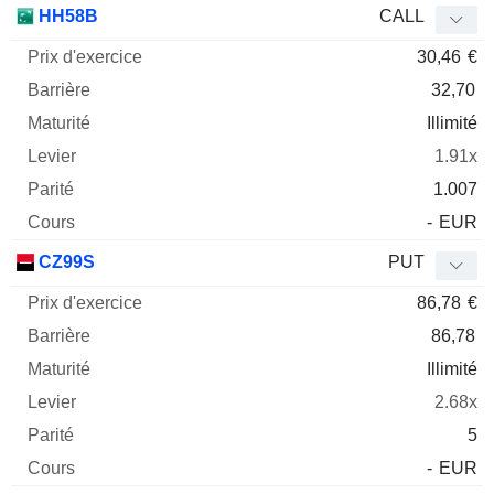
HH58B
CALL
30,46
€
32,70
Illimité
1.91x
1.007
-
EUR
CZ99S
PUT
86,78
€
86,78
Illimité
2.68x
5
-
EUR