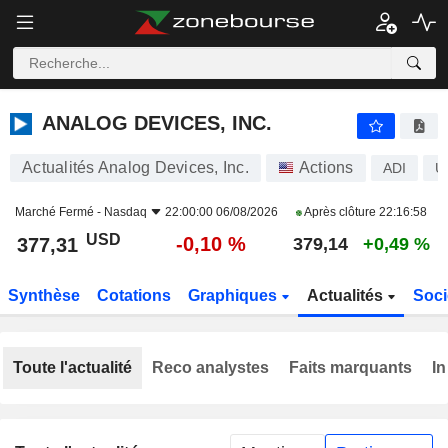
ANALOG DEVICES, INC.
377,31
$
-0,10 %
ANALOG DEVICES, INC.
Actualités Analog Devices, Inc.
Actions
ADI
U
Marché Fermé -
Nasdaq
22:00:00 06/08/2026
Après clôture
22:16:58
USD
-0,10 %
377,31
379,14
+0,49 %
Synthèse
Cotations
Graphiques
Actualités
Soci
Toute l'actualité
Reco analystes
Faits marquants
In