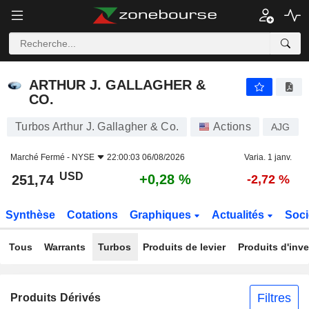
ARTHUR J. GALLAGHER & CO.
251,74
$
+0,28 %
ARTHUR J. GALLAGHER &
CO.
Turbos Arthur J. Gallagher & Co.
Actions
AJG
Marché Fermé -
NYSE
22:00:03 06/08/2026
Varia. 1 janv.
USD
+0,28 %
251,74
-2,72 %
Synthèse
Cotations
Graphiques
Actualités
Soci
Tous
Warrants
Turbos
Produits de levier
Produits d'inv
Filtres
Produits Dérivés