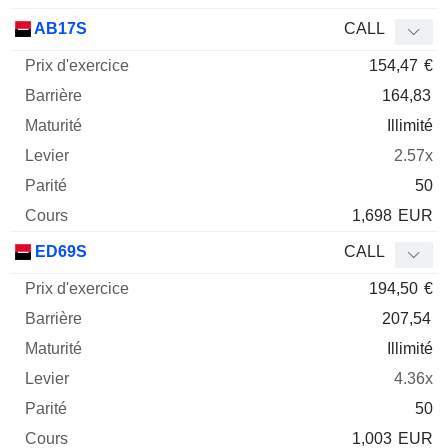
AB17S
CALL
154,47
€
164,83
Illimité
2.57x
50
1,698
EUR
ED69S
CALL
194,50
€
207,54
Illimité
4.36x
50
1,003
EUR