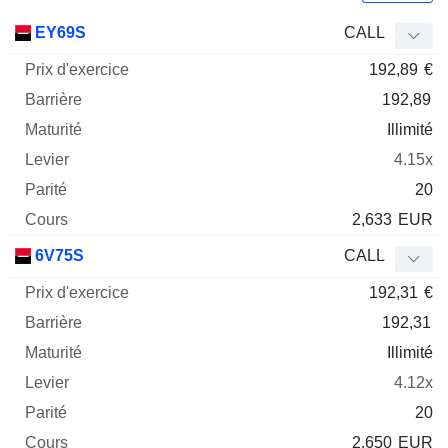
Prix
EY69S
CALL
d'exercice
Barrière
Maturité
Elasticité
192,89
€
Mnemo
Type
Parit
192,89
Illimité
4.15x
20
2,633
EUR
6V75S
CALL
192,31
€
192,31
Illimité
4.12x
20
2,650
EUR