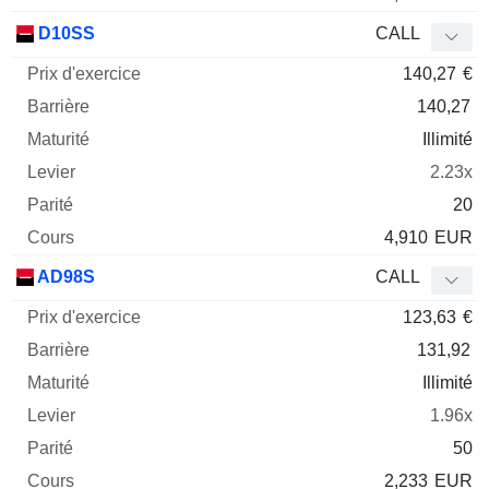
D10SS
CALL
140,27
€
140,27
Illimité
2.23x
20
4,910
EUR
AD98S
CALL
123,63
€
131,92
Illimité
1.96x
50
2,233
EUR