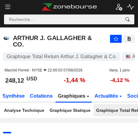
ARTHUR J. GALLAGHER & CO.
248,12
$
-1,44 %
ARTHUR J. GALLAGHER &
CO.
Graphique Total Return Arthur J. Gallagher & Co.
Ac
Marché Fermé -
NYSE
22:00:03 07/08/2026
Varia. 1 janv.
USD
-1,44 %
248,12
-4,12 %
Synthèse
Cotations
Graphiques
Actualités
Soci
Analyse Technique
Graphique Statique
Graphique Total Re