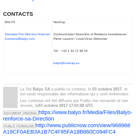
CONTACTS
BALYO
NewCap
Stanislas Piot Directeur financier
Communication financière et Relations Investisseurs
investors@balyo.com
Pierre Laurent / Louis-Victor Delouvrier
Tél. : +33 1 44 71 98 53
balyo@newcap.eu
La Sté
Balyo SA
a publié ce contenu, le
03 octobre 2017
, et
est seule responsable des informations qui y sont renfermées.
Les contenus ont été diffusés par Public non remaniés et non
révisés, le
03 octobre 2017 17:01:08 UTC
.
https://www.balyo.fr/Media/Files/Balyo-
DOCUMENT ORIGINAL
renforce-sa-Direction
http://www.publicnow.com/view/968968
PUBLIC PERMALINK
A19CF0AEB3A1B7C4F85FA18B860C094FC4