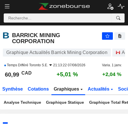
BARRICK MINING CORPORATION
60,99
$
+5,01 %
BARRICK MINING
CORPORATION
Graphique Actualités Barrick Mining Corporation
Ac
Temps Différé
Toronto S.E.
21:13:22 07/08/2026
Varia. 1 janv.
CAD
+5,01 %
60,99
+2,04 %
Synthèse
Cotations
Graphiques
Actualités
Soci
Analyse Technique
Graphique Statique
Graphique Total Re