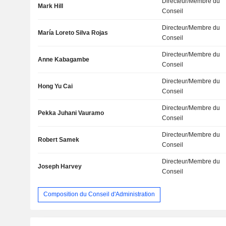
Directeur/Membre du
Mark Hill
Conseil
Directeur/Membre du
María Loreto Silva Rojas
Conseil
Directeur/Membre du
Anne Kabagambe
Conseil
Directeur/Membre du
Hong Yu Cai
Conseil
Directeur/Membre du
Pekka Juhani Vauramo
Conseil
Directeur/Membre du
Robert Samek
Conseil
Directeur/Membre du
Joseph Harvey
Conseil
Composition du Conseil d'Administration