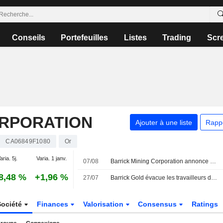
Conseils
Portefeuilles
Listes
Trading
Scr
ORPORATION
Ajouter à une liste
Rapp
CA06849F1080
Or
aria. 5j.
Varia. 1 janv.
07/08
Barrick Mining Corporation annonce des nominations au sein de sa direction
8,48 %
+1,96 %
27/07
Barrick Gold évacue les travailleurs du camp de Barriales au Chili après de violentes tempêtes
Société
Finances
Valorisation
Consensus
Ratings