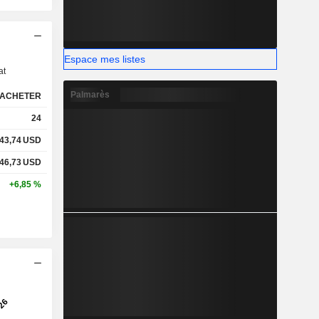
s
Espace mes listes
at
Palmarès
ACHETER
24
43,74
USD
46,73
USD
+6,85 %