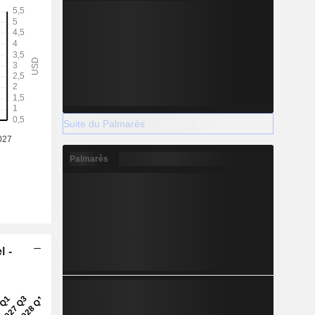
Suite du Palmarès
Palmarès
l -