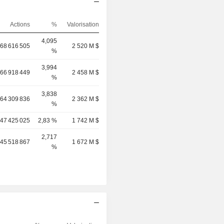
Actions
%
Valorisation
4,095
68 616 505
2 520 M $
%
3,994
66 918 449
2 458 M $
%
3,838
64 309 836
2 362 M $
%
47 425 025
2,83 %
1 742 M $
2,717
45 518 867
1 672 M $
%