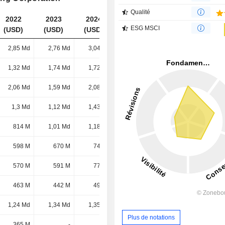
Qualité
2022
2023
2024
2025
ESG MSCI
(USD)
(USD)
(USD)
(USD)
2,85 Md
2,76 Md
3,04 Md
4,02 Md
1,32 Md
1,74 Md
1,72 Md
2,69 Md
2,06 Md
1,59 Md
2,08 Md
2,39 Md
1,3 Md
1,12 Md
1,43 Md
2,3 Md
814 M
1,01 Md
1,18 Md
1,98 Md
598 M
670 M
743 M
1,04 Md
570 M
591 M
770 M
1,02 Md
463 M
442 M
495 M
659 M
1,24 Md
1,34 Md
1,35 Md
505 M
Plus de notations
365 M
-
-
-