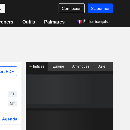
Connexion
S'abonner
eeners
Outils
Palmarès
Édition française
Indices
Europe
Amériques
Asie
ort PDF
CI
MT
Agenda
Secteur
Dérivés
Fonds et ETFs