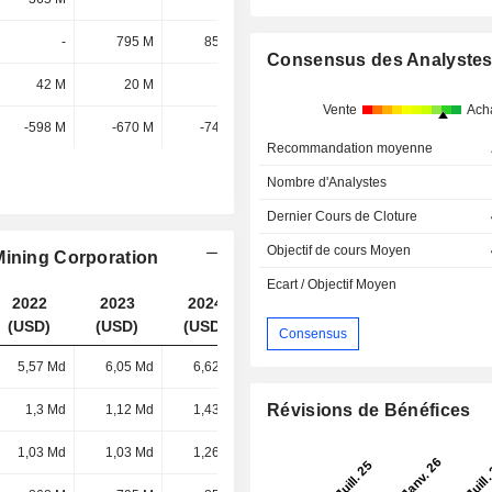
-
795 M
855 M
1,49 Md
Consensus des Analyste
42 M
20 M
8 M
-105 M
Vente
Ach
-598 M
-670 M
-743 M
-1,04 Md
Recommandation moyenne
Nombre d'Analystes
Dernier Cours de Cloture
Objectif de cours Moyen
Mining Corporation
Ecart / Objectif Moyen
2022
2023
2024
2025
(USD)
(USD)
(USD)
(USD)
Consensus
5,57 Md
6,05 Md
6,62 Md
9,5 Md
Révisions de Bénéfices
1,3 Md
1,12 Md
1,43 Md
2,3 Md
1,03 Md
1,03 Md
1,26 Md
1,68 Md