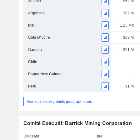
Zambia
962 M
Argentina
382 M
Mali
1,25 Md
Côte D'ivoire
369 M
Canada
291 M
Chile
-
Papua New Guinea
-
Peru
91 M
Voir tous les segments géographiques
Comité Exécutif: Barrick Mining Corporation
Dirigeant
Titre