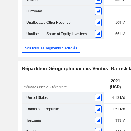
Lumwana
-
Unallocated Other Revenue
109 M
Unallocated Share of Equity Investees
-661 M
Voir tous les segments d'activités
Répartition Géographique des Ventes: Barrick 
2021
(USD)
Période Fiscale: Décembre
United States
6,13 Md
Dominican Republic
1,51 Md
Tanzania
993 M