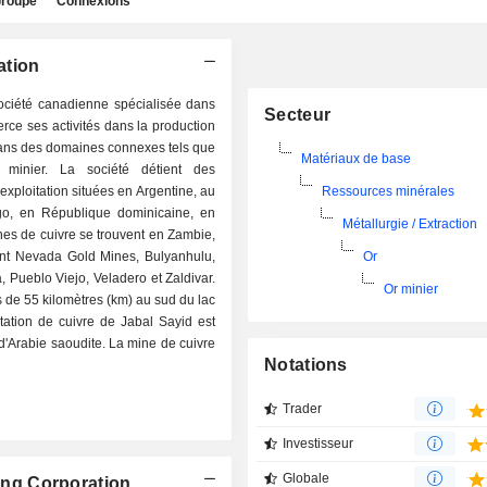
roupe
Connexions
ation
société canadienne spécialisée dans
Secteur
xerce ses activités dans la production
 dans des domaines connexes tels que
Matériaux de base
t minier. La société détient des
exploitation situées en Argentine, au
Ressources minérales
o, en République dominicaine, en
Métallurgie / Extraction
es de cuivre se trouvent en Zambie,
nent Nevada Gold Mines, Bulyanhulu,
Or
 Pueblo Viejo, Veladero et Zaldivar.
Or minier
s de 55 kilomètres (km) au sud du lac
tation de cuivre de Jabal Sayid est
'Arabie saoudite. La mine de cuivre
Notations
Trader
Investisseur
Globale
ning Corporation