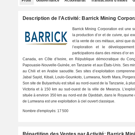
Profil
Gouvernance
Actionnariat
Transactions d'initiés
G
Description de l'Activité: Barrick Mining Corpor
Barrick Mining Corporation est une 
la production d’or et de cuivre, qui e
et la vente de ces métaux, ainsi que
l’exploration et le développemen
participations dans des mines d’or en 
Canada, en Côte d’Ivoire, en République démocratique du Cong
Papouasie-Nouvelle-Guinée, en Tanzanie et aux États-Unis. Ses min
au Chili et en Arabie saoudite. Ses sites d’exploitation compren
Jabal Sayid, Kibali, Loulo-Gounkoto, Lumwana, North Mara, Porgera,
Son site de Bulyanhulu est situé au nord-ouest de la Tanzanie, à plu
Victoria et à 150 km au sud-ouest de la ville de Mwanza. L'exploi
située à environ 350 km au nord-est de Djeddah, dans le Royaume d
de Lumwana est une exploitation à ciel ouvert classique.
Nombre d'employés:
17 500
Répartition des Ventes par Activité: Barrick Mi