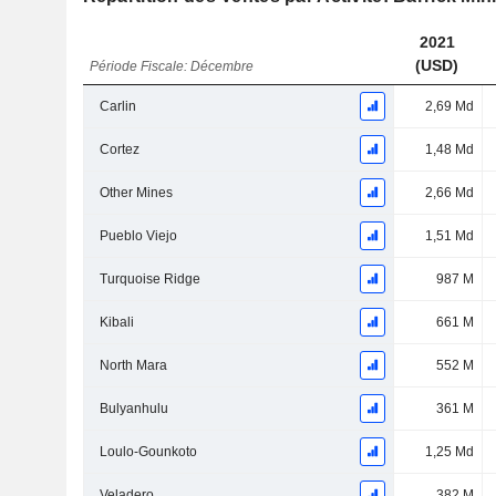
2021
(USD)
Période Fiscale: Décembre
Carlin
2,69 Md
Cortez
1,48 Md
Other Mines
2,66 Md
Pueblo Viejo
1,51 Md
Turquoise Ridge
987 M
Kibali
661 M
North Mara
552 M
Bulyanhulu
361 M
Loulo-Gounkoto
1,25 Md
Veladero
382 M