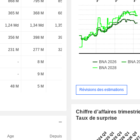
868 M
795 M
855 M
1,49 Md
365 M
368 M
683 M
766 M
1,24 Md
1,34 Md
1,35 Md
505 M
356 M
398 M
399 M
406 M
231 M
277 M
320 M
302 M
-
8 M
9 M
9 M
-
9 M
-
-
48 M
5 M
-
-
Révisions des estimations
Chiffre d'affaires trimestrie
Taux de surprise
Age
Depuis