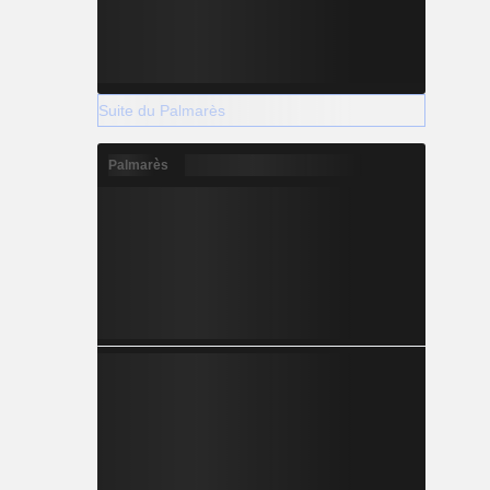
Suite du Palmarès
Palmarès