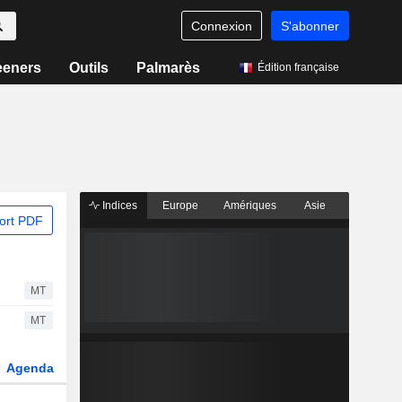
Connexion
S'abonner
eeners
Outils
Palmarès
Édition française
Indices
Europe
Amériques
Asie
ort PDF
MT
MT
Agenda
Secteur
Dérivés
Fonds et ETFs