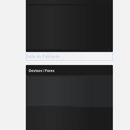
Suite du Palmarès
Devises / Forex