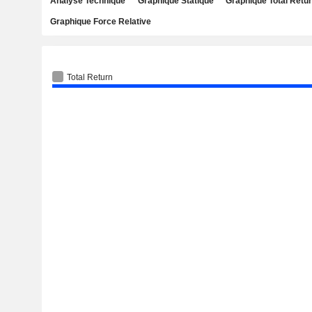
Analyse Technique
Graphique Statique
Graphique Total Retu
Graphique Force Relative
Total Return