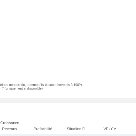
ériode concernée, comme s'ils étaient réinvestis à 100%.
n" (uniquement si disponible)
Croissance
Revenus
Profitabilité
Situation Fi.
VE / CA