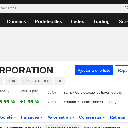
Conseils
Portefeuilles
Listes
Trading
Scr
ORPORATION
Ajouter à une liste
Rapp
ABX
CA06849F1080
Or
aria. 5j.
Varia. 1 janv.
27/07
Barrick Gold évacue les travailleurs du camp de Barriales au Chili après de violentes tempêtes
5,56 %
+1,96 %
23/07
Midland et Barrick lancent un programme d'exploration sur le projet aurifère Lewis
Société
Finances
Valorisation
Consensus
Ratings