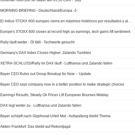
Goldman hebt Ziel für Bayer auf 63,50 Euro - 'Buy'
MORNING BRIEFING - Deutschland/Europa -2-
El índice STOXX 600 europeo cierra en máximos históricos por resultados y alza de tecnológicas
Europe's STOXX 600 closes at record high as earnings, tech gains lift sentiment
Rally läuft weiter - Öl fällt - Techwerte gesucht
Germany's DAX Index Closes Higher; Zalando Tumbles
XETRA-SCHLUSS/Rally im DAX läuft - Lufthansa und Zalando fallen
Bayer CEO Rules out Group Breakup for Now -- Update
Bayer CEO says company now in a better position to make strategic choices
Earnings Results, Steady Oil Prices Lift European Bourses Midday
DAX legt weiter zu - Lufthansa und Zalando fallen
Bayer schöpft nach Glyphosat-Urteil Mut - Aufspaltung bleibt Thema
Aktien Frankfurt: Dax bleibt auf Rekordjagd