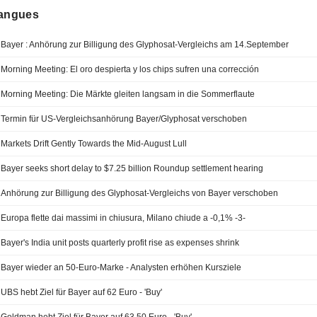
langues
Bayer : Anhörung zur Billigung des Glyphosat-Vergleichs am 14.September
Morning Meeting: El oro despierta y los chips sufren una corrección
Morning Meeting: Die Märkte gleiten langsam in die Sommerflaute
Termin für US-Vergleichsanhörung Bayer/Glyphosat verschoben
Markets Drift Gently Towards the Mid-August Lull
Bayer seeks short delay to $7.25 billion Roundup settlement hearing
Anhörung zur Billigung des Glyphosat-Vergleichs von Bayer verschoben
Europa flette dai massimi in chiusura, Milano chiude a -0,1% -3-
Bayer's India unit posts quarterly profit rise as expenses shrink
Bayer wieder an 50-Euro-Marke - Analysten erhöhen Kursziele
UBS hebt Ziel für Bayer auf 62 Euro - 'Buy'