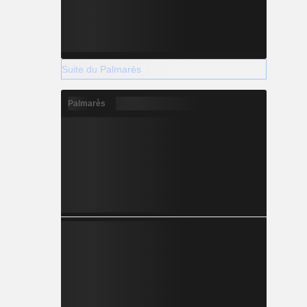
Suite du Palmarès
Palmarès