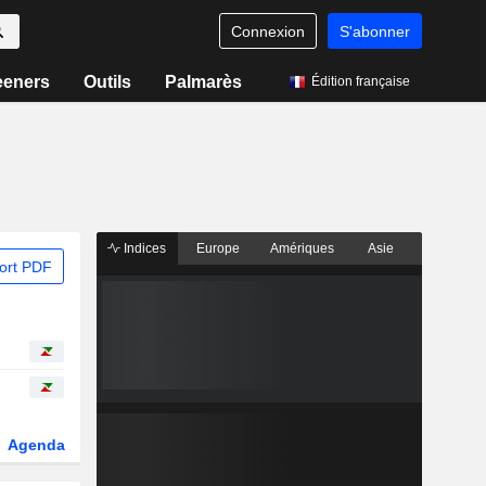
Connexion
S'abonner
eeners
Outils
Palmarès
Édition française
Indices
Europe
Amériques
Asie
ort PDF
Agenda
Secteur
Dérivés
Fonds et ETFs