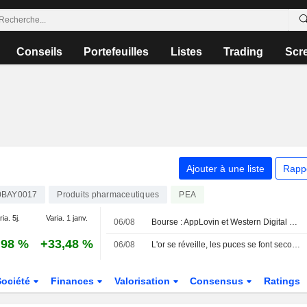
Conseils
Portefeuilles
Listes
Trading
Scr
Ajouter à une liste
Rapp
0BAY0017
Produits pharmaceutiques
PEA
ia. 5j.
Varia. 1 janv.
06/08
Bourse : AppLovin et Western Digital dans le dur, rumeurs sur Vusion
,98 %
+33,48 %
06/08
L'or se réveille, les puces se font secouer
Société
Finances
Valorisation
Consensus
Ratings