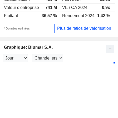
Valeur d'entreprise
741 M
VE / CA 2024
0,9x
V
Flottant
36,57 %
Rendement 2024
1,42 %
R
Plus de ratios de valorisation
* Données estimées
Graphique: Blumar S.A.