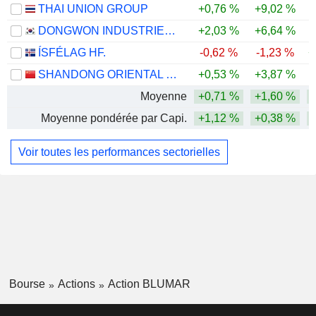
THAI UNION GROUP
+0,76 %
+9,02 %
DONGWON INDUSTRIES CO., LTD.
+2,03 %
+6,64 %
-
ÍSFÉLAG HF.
-0,62 %
-1,23 %
+
SHANDONG ORIENTAL OCEAN SCI-TECH CO., LTD.
+0,53 %
+3,87 %
-
Moyenne
+0,71 %
+1,60 %
Moyenne pondérée par Capi.
+1,12 %
+0,38 %
Voir toutes les performances sectorielles
Bourse
Actions
Action BLUMAR