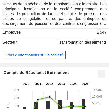
secteurs de la pêche et de la transformation alimentaire. Les
principales installations de la société comprennent des
usines de production de farine et d'huile de poisson, des
usines de congélation et de panure, des entrepôts de
déchargement du poisson et des centres d'engraissement,
situés dans les communes de Caldera, Coronel, Corral et
Employés
2 547
Talcahuano, ainsi que dans les régions de Los Lagos et
d'Aysen. L'entreprise se consacre également à l'élevage et à
Secteur
Transformation des aliments
la transformation du saumon, des moules, des chinchards et
des maquereaux. Ses produits sont exportés vers
l'Amérique du Sud et du Nord, l'Europe, l'Asie et l'Afrique.
Plus d'informations sur la société
Au 31 décembre 2011, l'entreprise possédait des filiales
telles que Pesquera Bahia Caldera SA, Salmones Blumar
SA, Golfo Comercial SA, Pesquera Araucania Dos SA et
Granja Marina SA, et Grupo Las Urbinas était son principal
Compte de Résultat et Estimations
actionnaire avec 45,31 % de sa participation.