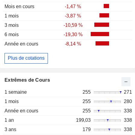
Mois en cours
-1,47 %
1 mois
-3,87 %
3 mois
-10,59 %
6 mois
-19,30 %
Année en cours
-8,14 %
Plus de cotations
Extrêmes de Cours
1 semaine
255
271
1 mois
255
280
Année en cours
255
338
1 an
199,03
338
3 ans
179
338