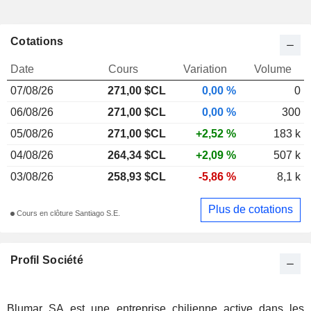
Cotations
Date
Cours
Variation
Volume
07/08/26
271,00 $CL
0,00 %
0
06/08/26
271,00 $CL
0,00 %
300
05/08/26
271,00 $CL
+2,52 %
183 k
04/08/26
264,34 $CL
+2,09 %
507 k
03/08/26
258,93 $CL
-5,86 %
8,1 k
Plus de cotations
Cours en clôture Santiago S.E.
Profil Société
Blumar SA est une entreprise chilienne active dans les