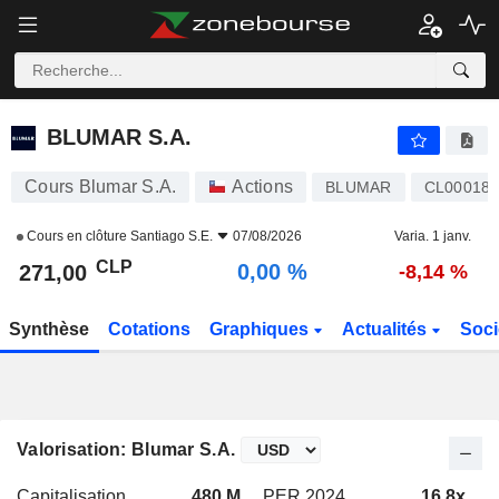
BLUMAR S.A.
271,00
$
0,00 %
BLUMAR S.A.
Cours Blumar S.A.
Actions
BLUMAR
CL000182
Cours en clôture
Santiago S.E.
07/08/2026
Varia. 1 janv.
CLP
0,00 %
271,00
-8,14 %
Synthèse
Cotations
Graphiques
Actualités
Soci
Valorisation: Blumar S.A.
Capitalisation
480 M
PER 2024
16,8x
P