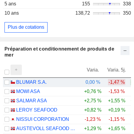
5 ans
155
338
10 ans
138,72
350
Plus de cotations
Préparation et conditionnement de produits de
mer
Varia.
Varia. 5j.
BLUMAR S.A.
0,00 %
-1,47 %
+
MOWI ASA
+0,76 %
-1,53 %
SALMAR ASA
+2,75 %
+1,55 %
+
LEROY SEAFOOD
+0,82 %
+0,19 %
-
NISSUI CORPORATION
-1,23 %
-1,15 %
+
AUSTEVOLL SEAFOOD ASA
+1,29 %
+1,65 %
-