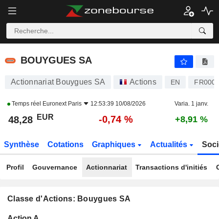
BOUYGUES SA
48,28
€
-0,74 %
BOUYGUES SA
Actionnariat Bouygues SA
Actions
EN
FR000
Temps réel
Euronext Paris
12:53:39 10/08/2026
Varia. 1 janv.
EUR
-0,74 %
48,28
+8,91 %
Synthèse
Cotations
Graphiques
Actualités
Soci
Profil
Gouvernance
Actionnariat
Transactions d'initiés
Classe d'Actions: Bouygues SA
Flottant
Action A