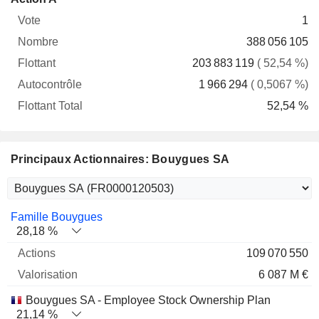
Vote
Nombre
Flottant
Autocontrôle
Total
1
388 056 105
203 883 119
( 52,54 %)
1 966 294
( 0,5067 %)
52,54 %
Principaux Actionnaires: Bouygues SA
Nom
Actions
%
Valorisation
Famille Bouygues
28,18 %
109 070 550
6 087 M €
Bouygues SA - Employee Stock Ownership Plan
21,14 %