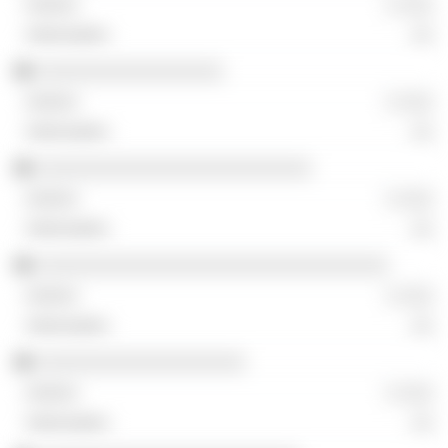
░ ░░░
░░
░░░░░░░░░░░░░░░░░
░ ░░░
░░
░░░░░░░░░░░░░░░░░░░░░░░░░
░ ░░░
░░
░░░░░░░░░░░░░░░░░░░░░░░░░░░░░░░░
░ ░░░
░░
░░░░░░░░░░░░░░░░░░░
░ ░░░
░░