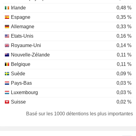
Irlande
0,48 %
Espagne
0,35 %
Allemagne
0,33 %
Etats-Unis
0,16 %
Royaume-Uni
0,14 %
Nouvelle-Zélande
0,11 %
Belgique
0,11 %
Suède
0,09 %
Pays-Bas
0,03 %
Luxembourg
0,03 %
Suisse
0,02 %
Canada
0,02 %
Basé sur les 1000 détentions les plus importantes
Autriche
0,02 %
Afrique du Sud
0,01 %