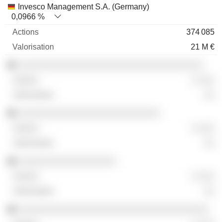
Invesco Management S.A. (Germany)
0,0966 %
374 085
21 M €
░░░░░░░░░░░░░░░░░░░░░░░░░░░░░░░░░░
░ ░░░
░░
░░░░░░░░░░░░░░░░░░░░░░░░░░
░ ░░░
░░
░░░░░░░░░░░░░░░░░░
░ ░░░
░░
░░░░░░░░░░░░░░░░░░░░░░░░░░░░░░░░░░░