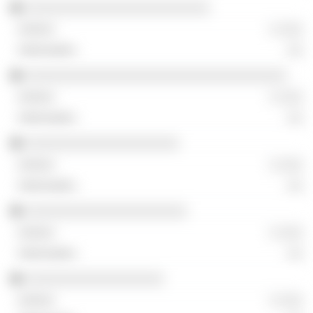
░░░░░░░░░░░░░░░░░░░░░░░░
░ ░░░
░░
░░░░░░░░░░░░░░░░░░░░░░░░░░░░░░░░░░
░ ░░░
░░
░░░░░░░░░░░░░░░░░░░░
░ ░░░
░░
░░░░░░░░░░░░░░░░░░░░░
░ ░░░
░░
░░░░░░░░░░░░░░░░░░
░ ░░░