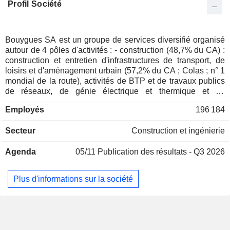
Profil Société
Danemark
0,01 %
Japon
0,01 %
Finlande
0,01 %
Bouygues SA est un groupe de services diversifié organisé
autour de 4 pôles d'activités : - construction (48,7% du CA) :
Italie
0,01 %
construction et entretien d'infrastructures de transport, de
Liechtenstein
0,01 %
loisirs et d'aménagement urbain (57,2% du CA ; Colas ; n° 1
mondial de la route), activités de BTP et de travaux publics
de réseaux, de génie électrique et thermique et de
maintenance d'installations (37,9% ; Bouygues
Employés
196 184
Construction), et promotion immobilière (4,9% ; Bouygues
Immobilier) ; - prestations de services multitechniques
Secteur
Construction et ingénierie
(32,7% ; Equans) ; - télécommunications (14,2% ; Bouygues
Telecom) : prestations de téléphonie mobile, de téléphonie
Agenda
05/11
Publication des résultats - Q3 2026
fixe, d'accès à Internet, etc. ; - médias (4% ; TF1) ; - autres
(0,4%). La répartition géographique du CA est la suivante :
France (49,8%), Union européenne (14,6%), Europe
Plus d'informations sur la société
(14,1%), Amérique du Nord (12,1%), Asie-Pacifique (5,2%),
Afrique (2,9%), Amérique Centrale et du Sud (1%) et Moyen-
Orient (0,3%).