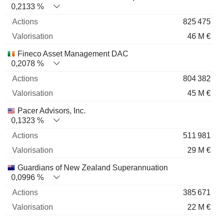
0,2133 %
825 475
46 M €
Fineco Asset Management DAC
0,2078 %
804 382
45 M €
Pacer Advisors, Inc.
0,1323 %
511 981
29 M €
Guardians of New Zealand Superannuation
0,0996 %
385 671
22 M €