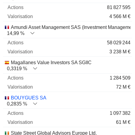
81 827 595
4 566 M €
Amundi Asset Management SAS (Investment Management
14,99 %
58 029 244
3 238 M €
Magallanes Value Investors SA SGIIC
0,3319 %
1 284 509
72 M €
BOUYGUES SA
0,2835 %
1 097 382
61 M €
State Street Global Advisors Europe Ltd.