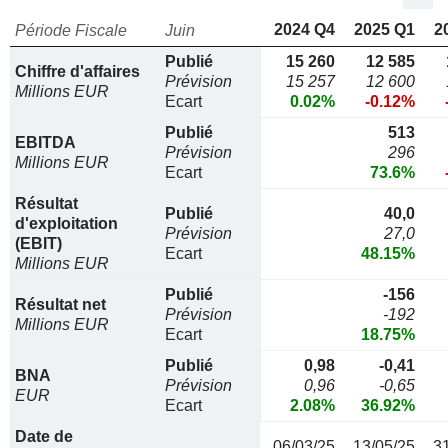
2024 Q4
2025 Q1
2
Période Fiscale
Juin
Publié
15 260
12 585
Chiffre d'affaires
Prévision
15 257
12 600
Millions EUR
Ecart
0.02%
-0.12%
Publié
513
EBITDA
Prévision
296
Millions EUR
Ecart
73.6%
Résultat
Publié
40,0
d'exploitation
Prévision
27,0
(EBIT)
Ecart
48.15%
Millions EUR
Publié
-156
Résultat net
Prévision
-192
Millions EUR
Ecart
18.75%
Publié
0,98
-0,41
BNA
Prévision
0,96
-0,65
EUR
Ecart
2.08%
36.92%
Date de
06/03/25
13/05/25
3