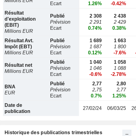
Millions EUR
Ecart
1.26%
-0.42%
Résultat
Publié
2 308
2 438
d'exploitation
Prévision
2 291
2 429
(EBIT)
Ecart
0.74%
0.38%
Millions EUR
Résultat Avt.
Publié
1 689
1 663
Impôt (EBT)
Prévision
1 687
1 800
Millions EUR
Ecart
0.12%
-7.6%
Publié
1 040
1 058
Résultat net
Prévision
1 046
1 088
Millions EUR
Ecart
-0.6%
-2.78%
Publié
2,77
2,80
BNA
Prévision
2,75
2,77
EUR
Ecart
0.7%
1.25%
Date de
27/02/24
06/03/25
2
publication
Historique des publications trimestrielles