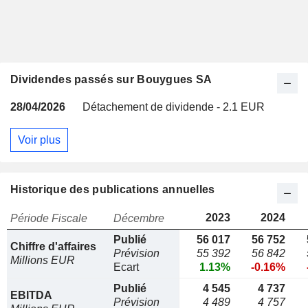
Dividendes passés sur Bouygues SA
28/04/2026
Détachement de dividende - 2.1 EUR
Voir plus
Historique des publications annuelles
2023
2024
Période Fiscale
Décembre
Publié
56 017
56 752
Chiffre d'affaires
Prévision
55 392
56 842
Millions EUR
Ecart
1.13%
-0.16%
Publié
4 545
4 737
EBITDA
Prévision
4 489
4 757