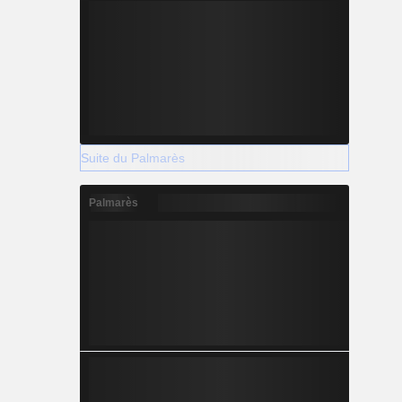
Suite du Palmarès
Palmarès