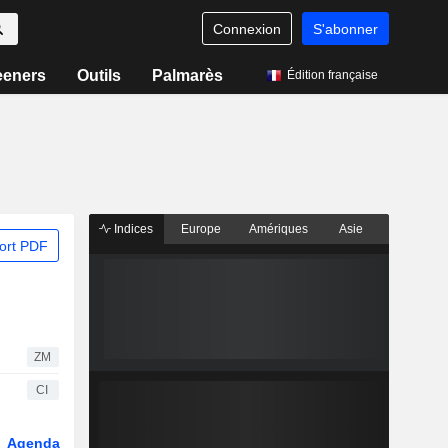
Connexion
S'abonner
eeners
Outils
Palmarès
Édition française
Indices
Europe
Amériques
Asie
ort PDF
ZM
CI
Agenda
Secteur
Dérivés
Fonds et ETFs