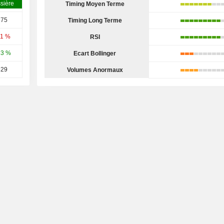
sière
Timing Moyen Terme
875
Timing Long Terme
31 %
RSI
13 %
Ecart Bollinger
329
Volumes Anormaux