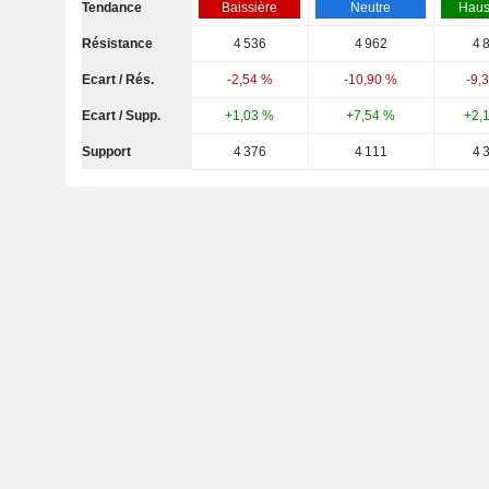
Tendance
Baissière
Neutre
Haus
Résistance
4 536
4 962
4 
Ecart / Rés.
-2,54 %
-10,90 %
-9,
Ecart / Supp.
+1,03 %
+7,54 %
+2,
Support
4 376
4 111
4 