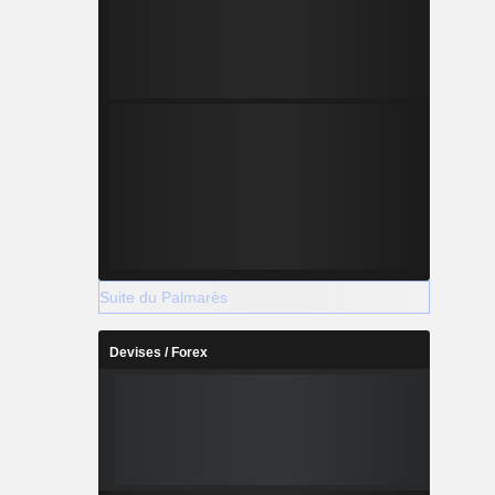
Suite du Palmarès
Devises / Forex