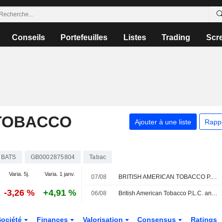
Conseils
Portefeuilles
Listes
Trading
Scr
 TOBACCO
Ajouter à une liste
Rapp
BATS
GB0002875804
Tabac
Varia. 5j.
Varia. 1 janv.
07/08
BRITISH AMERICAN TOBACCO P.L.C. : SBG Securities relève son opinion
-3,26 %
+4,91 %
06/08
British American Tobacco P.L.C. annonce des changements au sein de sa direction
Société
Finances
Valorisation
Consensus
Ratings