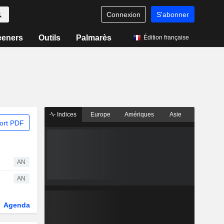
Connexion
S'abonner
eeners
Outils
Palmarès
Édition française
Indices
Europe
Amériques
Asie
ort PDF
AN
AN
Agenda
Secteur
Dérivés
Fonds et ETFs