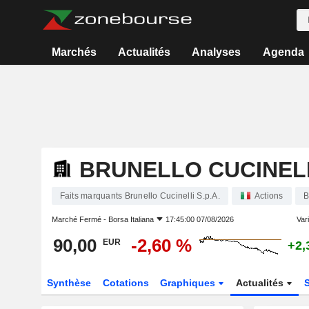
Marchés
Actualités
Analyses
Agenda
BRUNELLO CUCINELLI
Faits marquants Brunello Cucinelli S.p.A.
Actions
Marché Fermé -
Borsa Italiana
17:45:00 07/08/2026
Vari
90,00
-2,60 %
EUR
+2,
Synthèse
Cotations
Graphiques
Actualités