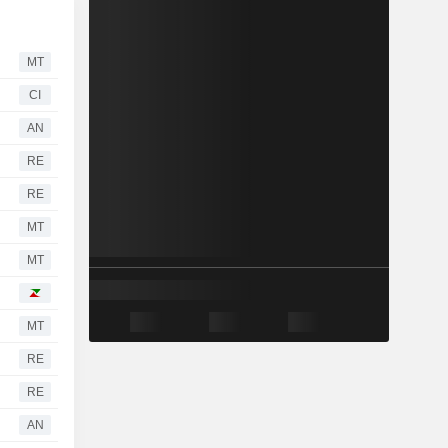
MT
CI
AN
RE
RE
MT
MT
MT
RE
RE
AN