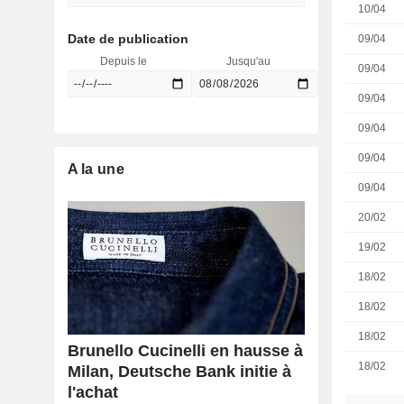
10/04
Date de publication
09/04
Depuis le
Jusqu'au
09/04
09/04
09/04
09/04
A la une
09/04
20/02
19/02
18/02
18/02
18/02
Brunello Cucinelli en hausse à
18/02
Milan, Deutsche Bank initie à
l'achat