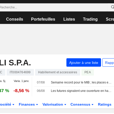
Conseils
Portefeuilles
Listes
Trading
Scr
 S.P.A.
Ajouter à une liste
Rapp
BC
IT0004764699
Habillement et accessoires
PEA
a. 5j.
Varia. 1 janv.
07/08
Semaine record pour le MIB ; les places européennes orientées à la hausse
37 %
-8,56 %
06/08
Les futures signalent une ouverture en hausse pour les Bourses européennes
Société
Finances
Valorisation
Consensus
Ratings