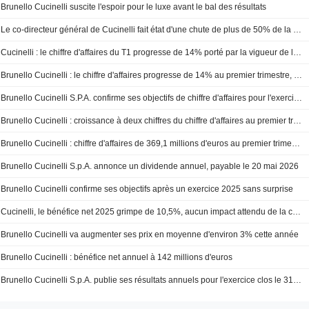
Brunello Cucinelli suscite l'espoir pour le luxe avant le bal des résultats
Le co-directeur général de Cucinelli fait état d'une chute de plus de 50% de la fréquentation au Moyen-Orient
Cucinelli : le chiffre d'affaires du T1 progresse de 14% porté par la vigueur de la demande en Amérique et en Asie
Brunello Cucinelli : le chiffre d'affaires progresse de 14% au premier trimestre, porté par la vigueur de la demande en Amérique et en Asie
Brunello Cucinelli S.P.A. confirme ses objectifs de chiffre d'affaires pour l'exercice 2027
Brunello Cucinelli : croissance à deux chiffres du chiffre d'affaires au premier trimestre
Brunello Cucinelli : chiffre d'affaires de 369,1 millions d'euros au premier trimestre
Brunello Cucinelli S.p.A. annonce un dividende annuel, payable le 20 mai 2026
Brunello Cucinelli confirme ses objectifs après un exercice 2025 sans surprise
Cucinelli, le bénéfice net 2025 grimpe de 10,5%, aucun impact attendu de la crise Saks sur 2026
Brunello Cucinelli va augmenter ses prix en moyenne d'environ 3% cette année
Brunello Cucinelli : bénéfice net annuel à 142 millions d'euros
Brunello Cucinelli S.p.A. publie ses résultats annuels pour l'exercice clos le 31 décembre 2025