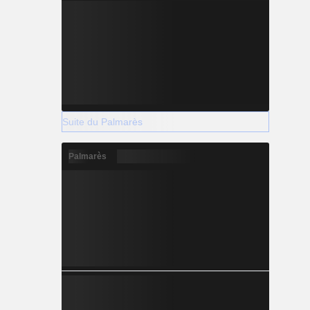
Suite du Palmarès
Palmarès