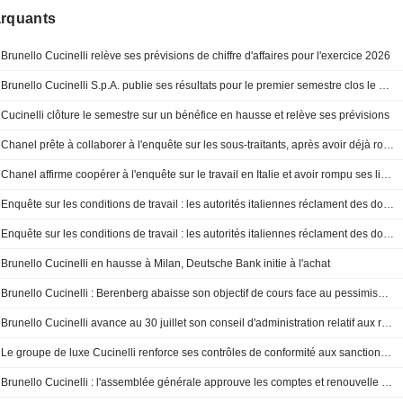
arquants
Brunello Cucinelli relève ses prévisions de chiffre d'affaires pour l'exercice 2026
Brunello Cucinelli S.p.A. publie ses résultats pour le premier semestre clos le 30 juin 2026
Cucinelli clôture le semestre sur un bénéfice en hausse et relève ses prévisions
Chanel prête à collaborer à l'enquête sur les sous-traitants, après avoir déjà rompu ses relations
Chanel affirme coopérer à l'enquête sur le travail en Italie et avoir rompu ses liens avec un sous-traitant
Enquête sur les conditions de travail : les autorités italiennes réclament des documents à neuf marques de luxe
Enquête sur les conditions de travail : les autorités italiennes réclament des documents à neuf marques de luxe
Brunello Cucinelli en hausse à Milan, Deutsche Bank initie à l'achat
Brunello Cucinelli : Berenberg abaisse son objectif de cours face au pessimisme du secteur du luxe, mais maintient son conseil à l'achat
Brunello Cucinelli avance au 30 juillet son conseil d'administration relatif aux résultats semestriels
Le groupe de luxe Cucinelli renforce ses contrôles de conformité aux sanctions après des allégations
Brunello Cucinelli : l'assemblée générale approuve les comptes et renouvelle la gouvernance