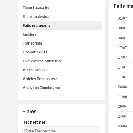
Faits m
Toute l'actualité
Reco analystes
31/07
Faits marquants
30/07
Insiders
30/07
Transcripts
17/07
Communiqués
17/07
Publications officielles
17/07
Autres langues
17/07
Articles Zonebourse
26/06
Analyses Zonebourse
11/06
29/04
Filtres
24/04
Rechercher
23/04