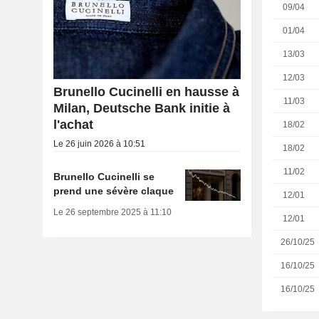
09/04
01/04
13/03
12/03
Brunello Cucinelli en hausse à
11/03
Milan, Deutsche Bank initie à
l'achat
18/02
Le 26 juin 2026 à 10:51
18/02
11/02
Brunello Cucinelli se
prend une sévère claque
12/01
Le 26 septembre 2025 à 11:10
12/01
26/10/25
16/10/25
16/10/25