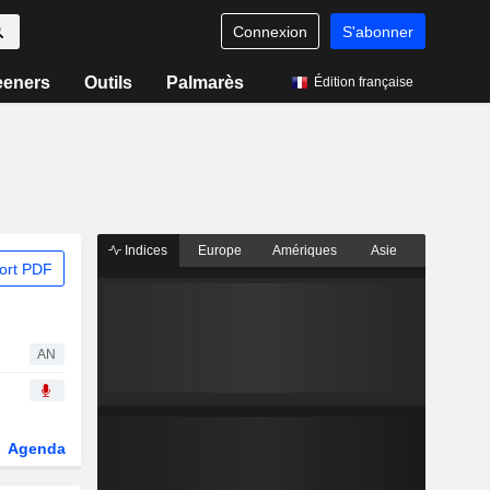
Connexion
S'abonner
eeners
Outils
Palmarès
Édition française
Indices
Europe
Amériques
Asie
ort PDF
AN
Agenda
Secteur
Dérivés
Fonds et ETFs