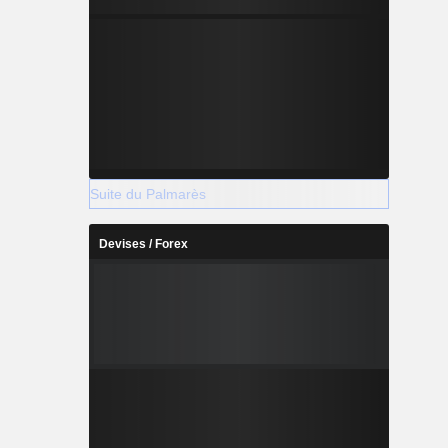
Suite du Palmarès
Devises / Forex