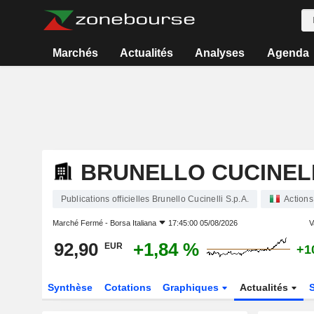
Marchés
Actualités
Analyses
Agenda
BRUNELLO CUCINELLI
Publications officielles Brunello Cucinelli S.p.A.
Actions
Marché Fermé -
Borsa Italiana
17:45:00 05/08/2026
V
92,90
+1,84 %
EUR
+1
Synthèse
Cotations
Graphiques
Actualités