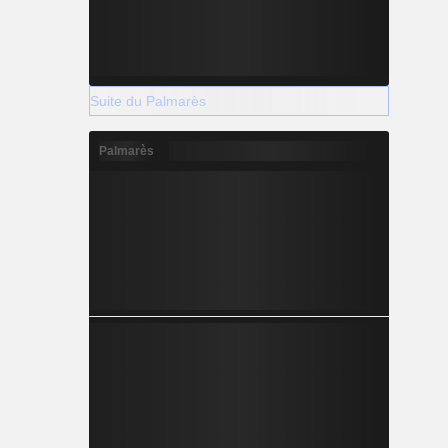
Suite du Palmarès
Palmarès