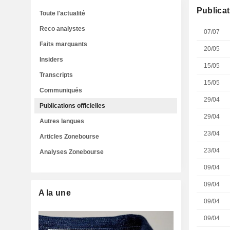
Publicat
Toute l'actualité
Reco analystes
07/07
Faits marquants
20/05
Insiders
15/05
Transcripts
15/05
Communiqués
29/04
Publications officielles
29/04
Autres langues
23/04
Articles Zonebourse
23/04
Analyses Zonebourse
09/04
09/04
A la une
09/04
09/04