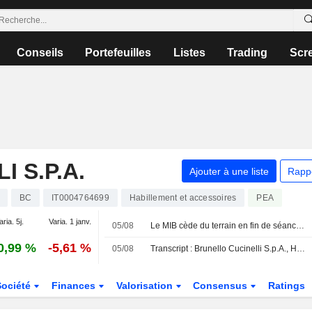
Conseils
Portefeuilles
Listes
Trading
Scr
 S.P.A.
Ajouter à une liste
Rapp
BC
IT0004764699
Habillement et accessoires
PEA
aria. 5j.
Varia. 1 janv.
05/08
Le MIB cède du terrain en fin de séance après un record ; Cucinelli recherché
0,99 %
-5,61 %
05/08
Transcript : Brunello Cucinelli S.p.A., H1 2026 Earnings Call, Jul 31, 2026
Société
Finances
Valorisation
Consensus
Ratings