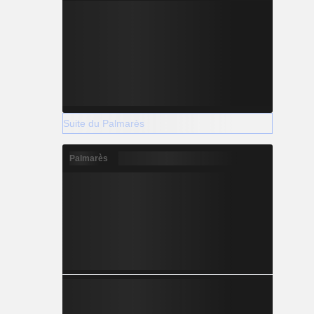
Suite du Palmarès
Palmarès