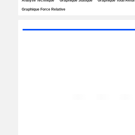
Analyse Technique
Graphique Statique
Graphique Total Retu
Graphique Force Relative