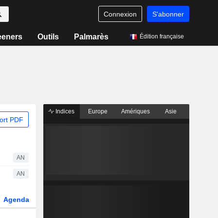
Connexion
S'abonner
eeners
Outils
Palmarès
Édition française
Indices
Europe
Amériques
Asie
ort PDF
AN
AN
Agenda
Secteur
Dérivés
Fonds et ETFs