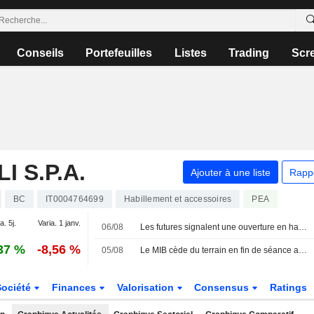
Conseils
Portefeuilles
Listes
Trading
Scr
 S.P.A.
Ajouter à une liste
Rapp
BC
IT0004764699
Habillement et accessoires
PEA
a. 5j.
Varia. 1 janv.
06/08
Les futures signalent une ouverture en hausse pour les Bourses européennes
37 %
-8,56 %
05/08
Le MIB cède du terrain en fin de séance après un record ; Cucinelli recherché
Société
Finances
Valorisation
Consensus
Ratings