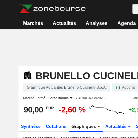
Marchés
Actualités
Analyses
Agenda
BRUNELLO CUCINELLI
Graphique Actualités Brunello Cucinelli S.p.A.
Actions
Marché Fermé -
Borsa Italiana
17:45:00 07/08/2026
Vari
90,00
-2,60 %
EUR
+2,
Synthèse
Cotations
Graphiques
Actualités