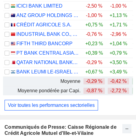
ICICI BANK LIMITED
-2,50 %
-1,00 %
ANZ GROUP HOLDINGS LIMITED
-1,00 %
+1,13 %
+
CRÉDIT AGRICOLE S.A.
+0,75 %
+1,71 %
+
INDUSTRIAL BANK CO., LTD.
-0,76 %
-2,96 %
-
FIFTH THIRD BANCORP
+0,23 %
+1,04 %
+
PT BANK CENTRAL ASIA TBK
+0,39 %
+0,79 %
-
QATAR NATIONAL BANK (Q.P.S.C.)
-0,29 %
+3,50 %
-
BANK LEUMI LE-ISRAEL B.M.
+0,67 %
+3,49 %
+
Moyenne
-0,29 %
-0,42 %
Moyenne pondérée par Capi.
-0,87 %
-2,72 %
Voir toutes les performances sectorielles
Communiqués de Presse: Caisse Régionale de
Crédit Agricole Mutuel d'Ille-et-Vilaine