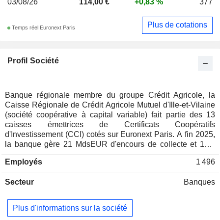
03/08/26
114,00 €
+0,83 %
377
Plus de cotations
Temps réel Euronext Paris
Profil Société
Banque régionale membre du groupe Crédit Agricole, la
Caisse Régionale de Crédit Agricole Mutuel d'Ille-et-Vilaine
(société coopérative à capital variable) fait partie des 13
caisses émettrices de Certificats Coopératifs
d'Investissement (CCI) cotés sur Euronext Paris. A fin 2025,
la banque gère 21 MdsEUR d'encours de collecte et 16,4
MdsEUR d'encours de crédits. Caisse Régionale de Crédit
Employés
1 496
Agricole Mutuel d'Ille-et-Vilaine dispose d'un réseau de 46
caisses locales et de 119 agences.
Secteur
Banques
Plus d'informations sur la société