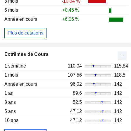
3 mois
-10,04 %
6 mois
+0,45 %
Année en cours
+6,06 %
Plus de cotations
Extrêmes de Cours
1 semaine
110,04
115,84
1 mois
107,56
118,5
Année en cours
96,02
142
1 an
89,6
142
3 ans
52,5
142
5 ans
47,12
142
10 ans
47,12
142