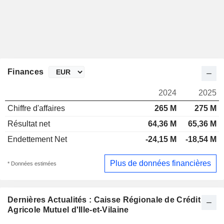
Finances
2024
2025
Chiffre d'affaires
265 M
275 M
Résultat net
64,36 M
65,36 M
Endettement Net
-24,15 M
-18,54 M
Plus de données financières
* Données estimées
Dernières Actualités : Caisse Régionale de Crédit
Agricole Mutuel d'Ille-et-Vilaine