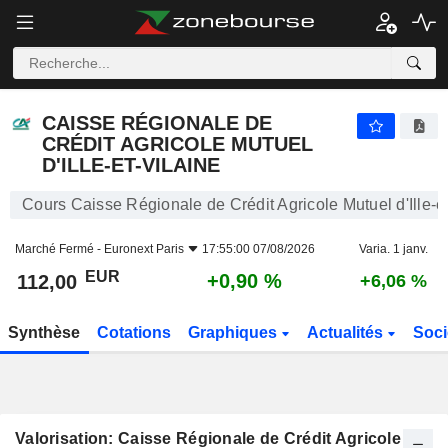
CAISSE RÉGIONALE DE CRÉDIT AGRICOLE MUTUEL D'ILLE-ET-VILAINE
112,00
€
+0,90 %
CAISSE RÉGIONALE DE
CRÉDIT AGRICOLE MUTUEL
D'ILLE-ET-VILAINE
Cours Caisse Régionale de Crédit Agricole Mutuel d'Ille-et
Marché Fermé -
Euronext Paris
17:55:00 07/08/2026
Varia. 1 janv.
EUR
+0,90 %
112,00
+6,06 %
Synthèse
Cotations
Graphiques
Actualités
Soci
Valorisation: Caisse Régionale de Crédit Agricole