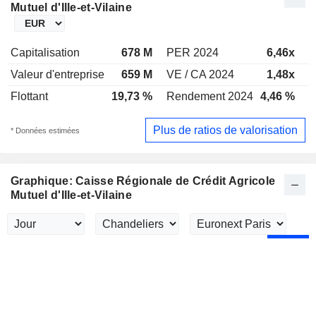
Mutuel d'Ille-et-Vilaine
Capitalisation
678 M
PER 2024
6,46x
P
Valeur d'entreprise
659 M
VE / CA 2024
1,48x
V
Flottant
19,73 %
Rendement 2024
4,46 %
R
Plus de ratios de valorisation
* Données estimées
Graphique: Caisse Régionale de Crédit Agricole
Mutuel d'Ille-et-Vilaine