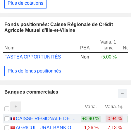
Plus de cotations
Fonds positionnés: Caisse Régionale de Crédit
Agricole Mutuel d'Ille-et-Vilaine
Varia. 1
Nom
PEA
janv.
Not
FASTEA OPPORTUNITÉS
Non
+5,00 %
Plus de fonds positionnés
Banques commerciales
Varia.
Varia. 5j.
CAISSE RÉGIONALE DE CRÉDIT AGRICOLE MUTUEL D'ILLE-ET-VILAINE
+0,90 %
-0,94 %
+
AGRICULTURAL BANK OF CHINA LIMITED
-1,26 %
-7,13 %