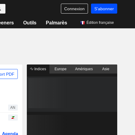
Connexion
S'abonner
eeners
Outils
Palmarès
Édition française
Indices
Europe
Amériques
Asie
ort PDF
AN
Agenda
Secteur
Dérivés
Fonds et ETFs