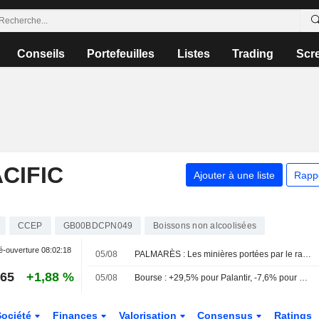
Conseils
Portefeuilles
Listes
Trading
Scr
CIFIC
Ajouter à une liste
Rapp
CCEP
GB00BDCPN049
Boissons non alcoolisées
é-ouverture
08:02:18
05/08
PALMARÈS : Les minières portées par le rallye des métaux ; Next relève encore ses prévisions
,65
+1,88 %
05/08
Bourse : +29,5% pour Palantir, -7,6% pour SpaceX et une pluie de résultats
Société
Finances
Valorisation
Consensus
Ratings