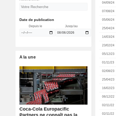
04/09/24
07/08/24
Date de publication
05/06/24
Depuis le
Jusqu'au
25/04/24
14/03/24
23/02/24
05/12/23
A la une
01/11/23
02/08/23
25/04/23
16/02/23
06/12/22
02/11/22
Coca-Cola Europacific
02/11/22
Partners ne connaît pas la