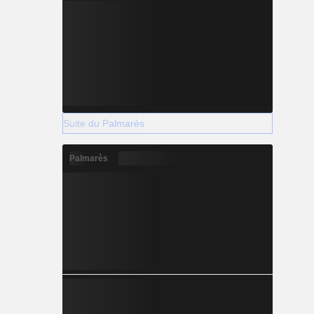
Suite du Palmarès
Palmarès