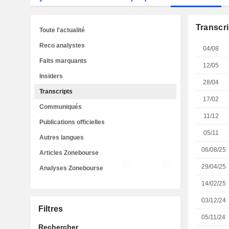
Transcri
Toute l'actualité
Reco analystes
04/08
Faits marquants
12/05
Insiders
28/04
Transcripts
17/02
Communiqués
11/12
Publications officielles
05/11
Autres langues
06/08/25
Articles Zonebourse
29/04/25
Analyses Zonebourse
14/02/25
03/12/24
Filtres
05/11/24
Rechercher