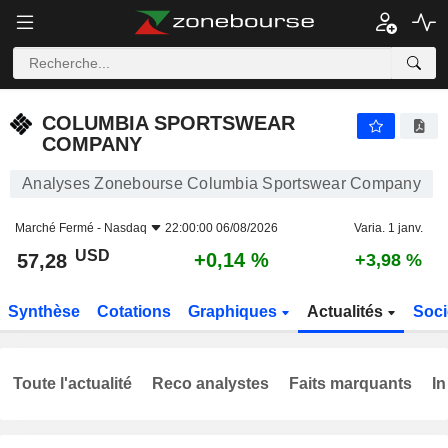
COLUMBIA SPORTSWEAR COMPANY
57,28
$
+0,14 %
COLUMBIA SPORTSWEAR
COMPANY
Analyses Zonebourse Columbia Sportswear Company
Marché Fermé -
Nasdaq
22:00:00 06/08/2026
Varia. 1 janv.
USD
+0,14 %
57,28
+3,98 %
Synthèse
Cotations
Graphiques
Actualités
Soci
Toute l'actualité
Reco analystes
Faits marquants
In