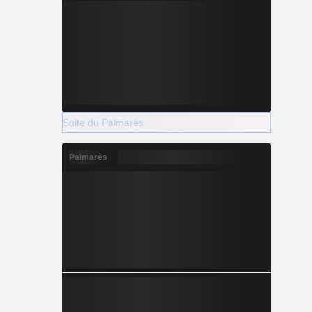
Suite du Palmarès
Palmarès