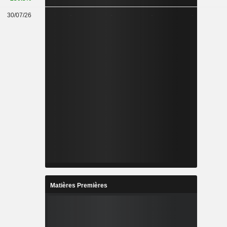
30/07/26
-
-
-
-
Matières Premières