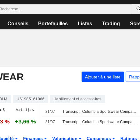
Conseils
Portefeuilles
Listes
Trading
Scr
WEAR
Ajouter à une liste
Rapp
OLM
US1985161066
Habillement et accessoires
. 5j.
Varia. 1 janv.
31/07
Transcript : Columbia Sportswear Company, Q2 2026 Pre Recorded Earnings Call, Jul 30, 2026
83 %
+3,66 %
31/07
Transcript : Columbia Sportswear Company, Q2 2026 Earnings Call, Jul 30, 2026
Société
Finances
Valorisation
Consensus
Ratings