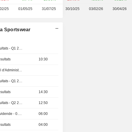
02/25
01/05/25
31/07/25
30/10/25
03/02/26
30/04/26
ia Sportswear
Publication des résultats - Q1 2027
sultats
10:30
Réunion du Conseil d'Administration
Publication des résultats - Q1 2027
sultats
14:30
Publication des résultats - Q2 2026
12:50
Détachement de dividende - 0.305 ILa
06:00
sultats
04:00