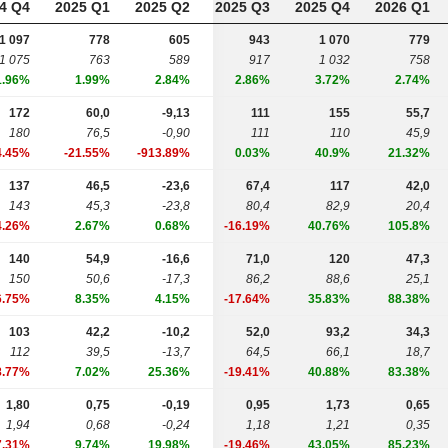
4 Q4
2025 Q1
2025 Q2
2025 Q3
2025 Q4
2026 Q1
1 097
778
605
943
1 070
779
1 075
763
589
917
1 032
758
1.96%
1.99%
2.84%
2.86%
3.72%
2.74%
172
60,0
-9,13
111
155
55,7
180
76,5
-0,90
111
110
45,9
4.45%
-21.55%
-913.89%
0.03%
40.9%
21.32%
137
46,5
-23,6
67,4
117
42,0
143
45,3
-23,8
80,4
82,9
20,4
4.26%
2.67%
0.68%
-16.19%
40.76%
105.8%
140
54,9
-16,6
71,0
120
47,3
150
50,6
-17,3
86,2
88,6
25,1
6.75%
8.35%
4.15%
-17.64%
35.83%
88.38%
103
42,2
-10,2
52,0
93,2
34,3
112
39,5
-13,7
64,5
66,1
18,7
8.77%
7.02%
25.36%
-19.41%
40.88%
83.38%
1,80
0,75
-0,19
0,95
1,73
0,65
1,94
0,68
-0,24
1,18
1,21
0,35
7.31%
9.74%
19.98%
-19.46%
43.05%
85.23%