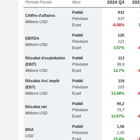
2024 Q3
202
Période Fiscale
Mars
Publié
932
Chiffre d'affaires
Prévision
937
Millions USD
Ecart
-0.58%
Publié
126
EBITDA
Prévision
121
Millions USD
Ecart
3.57%
-
Résultat d'exploitation
Publié
113
(EBIT)
Prévision
99,9
Millions USD
Ecart
12.7%
-
Résultat Avt. Impôt
Publié
119
(EBT)
Prévision
105
Millions USD
Ecart
13.48%
-
Publié
90,2
Résultat net
Prévision
79,7
Millions USD
Ecart
13.07%
-
Publié
1,56
BNA
Prévision
1,35
USD
Ecart
15.4%
-