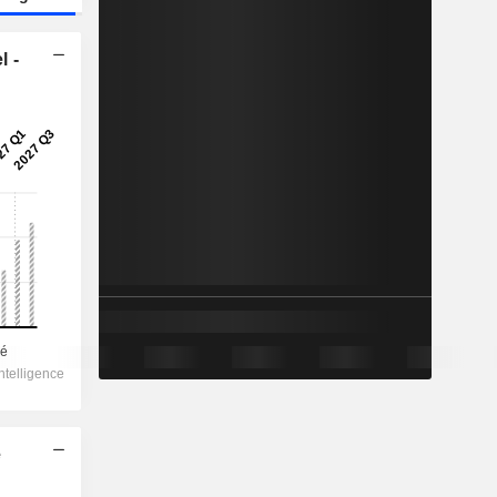
l -
e