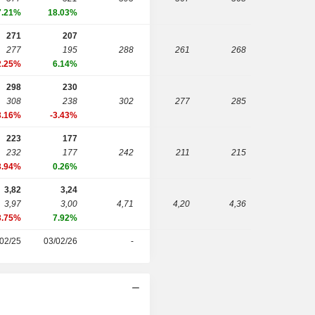
7.21%
18.03%
271
207
277
195
288
261
268
2.25%
6.14%
298
230
308
238
302
277
285
3.16%
-3.43%
223
177
232
177
242
211
215
3.94%
0.26%
3,82
3,24
3,97
3,00
4,71
4,20
4,36
3.75%
7.92%
02/25
03/02/26
-