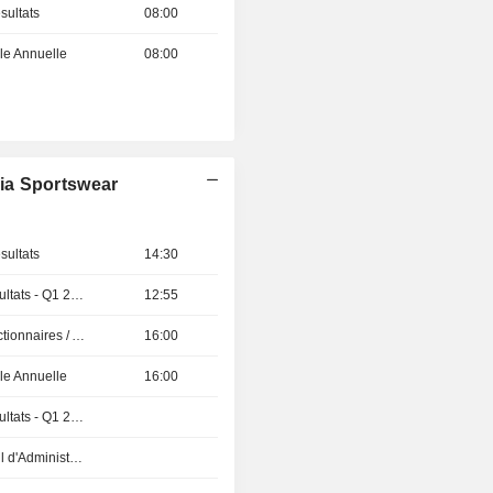
sultats
08:00
e Annuelle
08:00
ia Sportswear
sultats
14:30
Publication des résultats - Q1 2027
12:55
Présentation aux Actionnaires / Analystes
16:00
e Annuelle
16:00
Publication des résultats - Q1 2027
Réunion du Conseil d'Administration