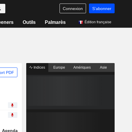
Connexion
S'abonner
eeners
Outils
Palmarès
Édition française
Indices
Europe
Amériques
Asie
ort PDF
Agenda
Secteur
Dérivés
Fonds et ETFs