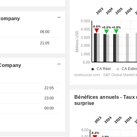
 Company
06:00
21:05
 Company
22:05
Bénéfices annuels - Taux
23:00
surprise
00:00