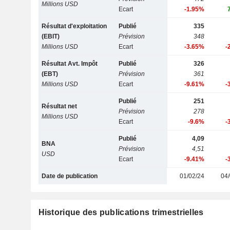
Millions USD
Ecart
-1.95%
Résultat d'exploitation
Publié
335
(EBIT)
Prévision
348
Millions USD
Ecart
-3.65%
-
Résultat Avt. Impôt
Publié
326
(EBT)
Prévision
361
Millions USD
Ecart
-9.61%
-
Publié
251
Résultat net
Prévision
278
Millions USD
Ecart
-9.6%
-
Publié
4,09
BNA
Prévision
4,51
USD
Ecart
-9.41%
-
Date de publication
01/02/24
04/
Historique des publications trimestrielles