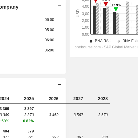
Company
06:00
05:00
06:00
06:00
2024
2025
2026
2027
2028
3 369
3 397
3 349
3 370
3 459
3 567
3 670
0.59%
0.82%
404
379
377
321
393
367
368