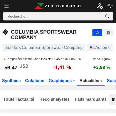
COLUMBIA SPORTSWEAR COMPANY
56,47
$
-1,41 %
COLUMBIA SPORTSWEAR
COMPANY
Insiders Columbia Sportswear Company
Actions
Temps réel estimé
Cboe BZX
15:45:55 07/08/2026
Varia. 1 janv.
USD
-1,41 %
56,47
+3,98 %
Synthèse
Cotations
Graphiques
Actualités
Soci
Toute l'actualité
Reco analystes
Faits marquants
In