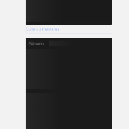
Suite du Palmarès
Palmarès