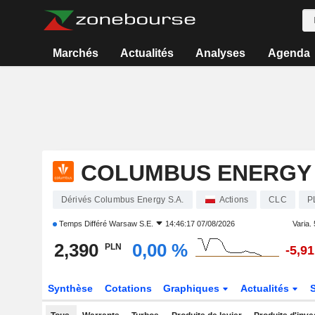
Marchés
Actualités
Analyses
Agenda
COLUMBUS ENERGY 
Dérivés Columbus Energy S.A.
Actions
CLC
P
Temps Différé
Warsaw S.E.
14:46:17 07/08/2026
Varia. 
2,390
0,00 %
PLN
-5,9
Synthèse
Cotations
Graphiques
Actualités