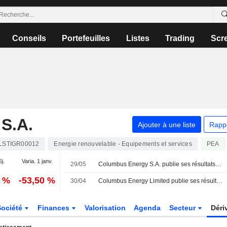
Conseils
Portefeuilles
Listes
Trading
Scr
S.A.
Ajouter à une liste
Rapp
LSTIGR00012
Energie renouvelable - Equipements et services
PEA
5j.
Varia. 1 janv.
29/05
Columbus Energy S.A. publie ses résultats pour le premier trimestre clos le 31 mars 2026
1 %
-53,50 %
30/04
Columbus Energy Limited publie ses résultats annuels pour l'exercice clos le 31 décembre 2025
Société
Finances
Valorisation
Agenda
Secteur
Déri