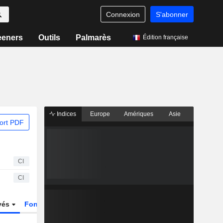
Connexion
S'abonner
eeners
Outils
Palmarès
Édition française
Indices
Europe
Amériques
Asie
ort PDF
CI
CI
vés
Fonds et ETFs