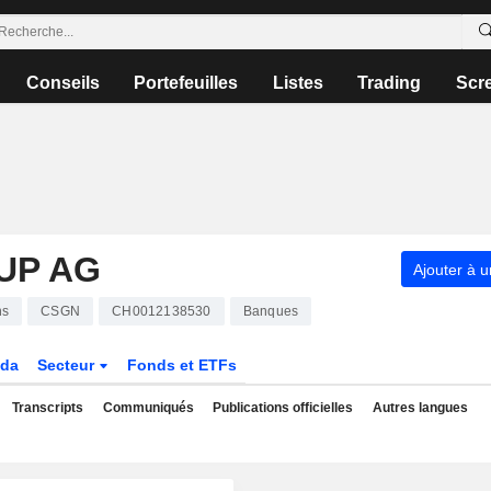
Conseils
Portefeuilles
Listes
Trading
Scr
UP AG
Ajouter à u
ns
CSGN
CH0012138530
Banques
da
Secteur
Fonds et ETFs
Transcripts
Communiqués
Publications officielles
Autres langues