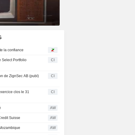
G
te la confiance
e Select Portfolio
CI
tion de ZignSec AB (publ)
CI
exercice clos le 31
CI
é
AW
Credit Suisse
AW
le Mozambique
AW