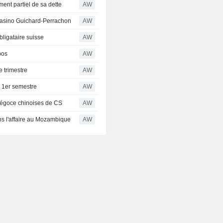
nt partiel de sa dette
AW
Casino Guichard-Perrachon
AW
ligataire suisse
AW
pos
AW
e trimestre
AW
u 1er semestre
AW
 négoce chinoises de CS
AW
ns l'affaire au Mozambique
AW