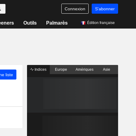
Connexion
S'abonner
eeners
Outils
Palmarès
Édition française
Indices
Europe
Amériques
Asie
ne liste