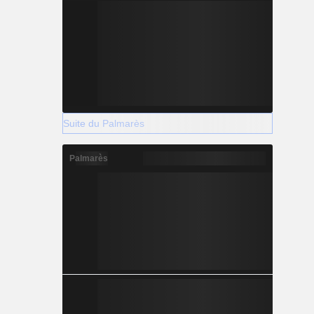
Suite du Palmarès
Palmarès