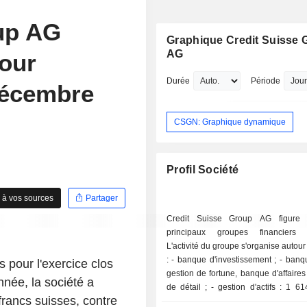
up AG
Graphique Credit Suisse 
AG
pour
Durée
Période
 décembre
CSGN: Graphique dynamique
Profil Société
 à vos sources
Partager
Credit Suisse Group AG figure 
principaux groupes financiers 
L'activité du groupe s'organise autour
: - banque d'investissement ; - banque privée :
 pour l'exercice clos
gestion de fortune, banque d'affaire
née, la société a
de détail ; - gestion d'actifs : 1 614 MdsCHF
francs suisses, contre
d'actifs sous gestion à fin 2021. A fin 2021, le