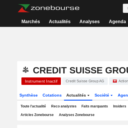
Marchés
Actualités
Analyses
Agenda
CREDIT SUISSE GRO
Instrument Inactif
Credit Suisse Group AG
Actio
Synthèse
Cotations
Actualités
Société
Agen
Toute l'actualité
Reco analystes
Faits marquants
Insiders
Articles Zonebourse
Analyses Zonebourse