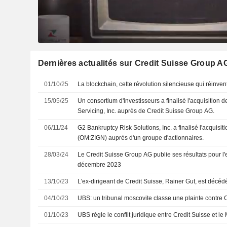
Dernières actualités sur Credit Suisse Group A
01/10/25
La blockchain, cette révolution silencieuse qui réinven
15/05/25
Un consortium d'investisseurs a finalisé l'acquisition d
Servicing, Inc. auprès de Credit Suisse Group AG.
06/11/24
G2 Bankruptcy Risk Solutions, Inc. a finalisé l'acquisi
(OM:ZIGN) auprès d'un groupe d'actionnaires.
28/03/24
Le Credit Suisse Group AG publie ses résultats pour l'
décembre 2023
13/10/23
L'ex-dirigeant de Credit Suisse, Rainer Gut, est décéd
04/10/23
UBS: un tribunal moscovite classe une plainte contre 
01/10/23
UBS règle le conflit juridique entre Credit Suisse et 