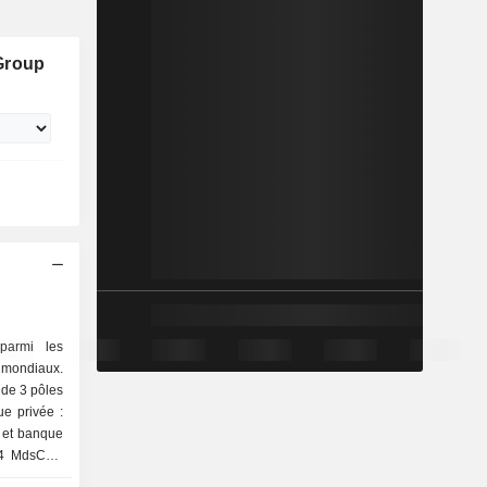
Group
parmi les
mondiaux.
 de 3 pôles
s et banque