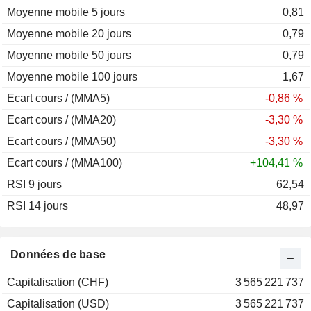
Moyenne mobile 5 jours
2008
-58,15 %
0,81
Moyenne mobile 20 jours
2007
-20,12 %
0,79
Moyenne mobile 50 jours
2006
+27,24 %
0,79
Moyenne mobile 100 jours
2005
+40,17 %
1,67
Ecart cours / (MMA5)
2004
+5,64 %
-0,86 %
Ecart cours / (MMA20)
2003
+50,83 %
-3,30 %
Ecart cours / (MMA50)
2002
-57,63 %
-3,30 %
Ecart cours / (MMA100)
2001
-8,05 %
+104,41 %
RSI 9 jours
2000
-2,69 %
62,54
RSI 14 jours
1999
+47,21 %
48,97
1998
-4,87 %
1997
+64,36 %
Données de base
1996
+16,28 %
Capitalisation (CHF)
3 565 221 737
1995
+6,05 %
Capitalisation (USD)
3 565 221 737