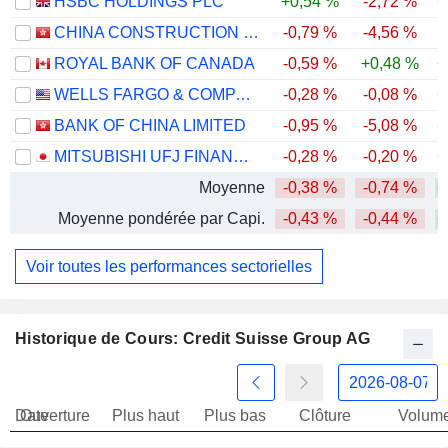
HSBC HOLDINGS PLC
+0,54 %
-2,72 %
+
CHINA CONSTRUCTION BANK CORPORATION
-0,79 %
-4,56 %
ROYAL BANK OF CANADA
-0,59 %
+0,48 %
+
WELLS FARGO & COMPANY
-0,28 %
-0,08 %
+
BANK OF CHINA LIMITED
-0,95 %
-5,08 %
+
MITSUBISHI UFJ FINANCIAL GROUP, INC.
-0,28 %
-0,20 %
+
Moyenne
-0,38 %
-0,74 %
+
Moyenne pondérée par Capi.
-0,43 %
-0,44 %
+
Voir toutes les performances sectorielles
Historique de Cours: Credit Suisse Group AG
Date
Ouverture
Plus haut
Plus bas
Clôture
Volum