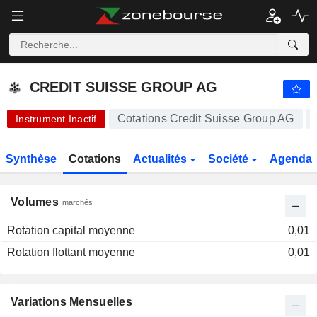
CREDIT SUISSE GROUP AG
0,8170
CREDIT SUISSE GROUP AG
Cotations Credit Suisse Group AG
Instrument Inactif
Synthèse
Cotations
Actualités
Société
Agenda
Volumes
marchés
Rotation capital moyenne
0,01
Rotation flottant moyenne
0,01
Variations Mensuelles