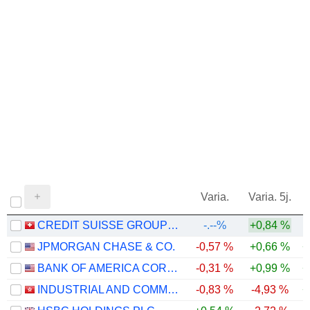
Varia.
Varia. 5j.
CREDIT SUISSE GROUP AG
-.--%
+0,84 %
JPMORGAN CHASE & CO.
-0,57 %
+0,66 %
+
BANK OF AMERICA CORPORATION
-0,31 %
+0,99 %
+
INDUSTRIAL AND COMMERCIAL BANK OF CHINA LIMITED
-0,83 %
-4,93 %
+