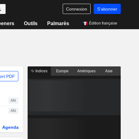
Connexion
S'abonner
eeners
Outils
Palmarès
Édition française
Indices
Europe
Amériques
Asie
ort PDF
AN
AN
Agenda
Secteur
Dérivés
Fonds et ETFs