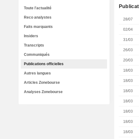
Publicat
Toute l'actualité
Reco analystes
28/07
Faits marquants
02/04
Insiders
31/03
Transcripts
26/03
Communiqués
20/03
Publications officielles
18/03
Autres langues
18/03
Articles Zonebourse
18/03
Analyses Zonebourse
18/03
18/03
18/03
18/03