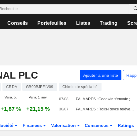
Conseils
Portefeuilles
Listes
Trading
Scr
NAL PLC
Ajouter à une liste
Rapp
CRDA
GB00BJFFLV09
Chimie de spécialité
Varia. 5j.
Varia. 1 janv.
07/08
PALMARÈS : Goodwin s'envole ; Oxford BioMedica revoit ses prévisions de revenus à la baisse
+1,87 %
+21,15 %
30/07
PALMARÈS : Rolls-Royce relève ses prévisions ; Rentokil chute
Société
Finances
Valorisation
Consensus
Ratings