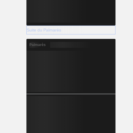
Suite du Palmarès
Palmarès