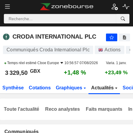
CRODA INTERNATIONAL PLC
3 329,50
p
+1,48 %
CRODA INTERNATIONAL PLC
Communiqués Croda International Plc
Actions
C
Temps réel estimé
Cboe Europe
10:56:57 07/08/2026
Varia. 1 janv.
GBX
+1,48 %
3 329,50
+23,49 %
Synthèse
Cotations
Graphiques
Actualités
Soci
Toute l'actualité
Reco analystes
Faits marquants
In
Communiqués