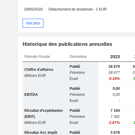
29/05/2026
Détachement de dividende - 1 EUR
Voir plus
Historique des publications annuelles
2023
Période Fiscale
Décembre
Publié
28 879
3
Chiffre d'affaires
Prévision
28 977
2
Millions EUR
Ecart
-0.34%
Publié
0,00
EBITDA
Prévision
0,00
Ecart
-
Résultat d'exploitation
Publié
7 184
(EBIT)
Prévision
7 381
Millions EUR
Ecart
-2.67%
Résultat Avt. Impôt
Publié
5 678