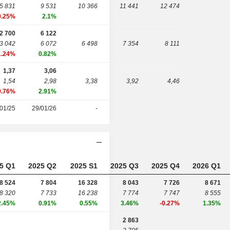
5 831
9 531
10 366
11 441
12 474
9.25%
2.1%
2 700
6 122
3 042
6 072
6 498
7 354
8 111
1.24%
0.82%
1,37
3,06
1,54
2,98
3,38
3,92
4,46
0.76%
2.91%
01/25
29/01/26
-
5 Q1
2025 Q2
2025 S1
2025 Q3
2025 Q4
2026 Q1
8 524
7 804
16 328
8 043
7 726
8 671
8 320
7 733
16 238
7 774
7 747
8 555
2.45%
0.91%
0.55%
3.46%
-0.27%
1.35%
2 863