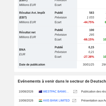
(EBIT)
Prévision
Millions EUR
Ecart
Résultat Avt. Impôt
Publié
583
(EBT)
Prévision
1 055
Millions EUR
Ecart
-44.75%
Publié
100
Résultat net
Prévision
295
Millions EUR
Ecart
-66.15%
1
Publié
0,15
BNA
Prévision
0,21
EUR
Ecart
-27.38%
1
Date de publication
30/01/25
29/
Evénements à venir dans le secteur de Deutsc
10/08/2026
WESTPAC BANKING CORPORATION
10/08/2026
AXIS BANK LIMITED