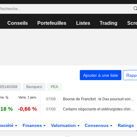
Conseils
Portefeuilles
Listes
Trading
Scr
Ajouter à une liste
Rapp
05140008
Banques
PEA
ia. 5j.
Varia. 1 janv.
07/08
Bourse de Francfort : le Dax poursuit son rallye historique après le rapport sur l'emploi américain
,18 %
-0,66 %
07/08
Certains négociants et sidérurgistes chinois ont cessé de traiter avec Radiant World, selon des sources
Société
Finances
Valorisation
Consensus
Ratings