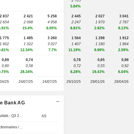
2 705
5.84%
2 837
2 421
5 258
2 445
2 027
3 041
2 654
2 098
4 958
2 247
1 970
2 787
6.91%
15.4%
6.05%
8.81%
2.92%
9.13%
1 775
1 485
3 260
1 564
1 298
1 912
1 602
1 322
3 027
1 407
1 180
1 864
0.81%
12.34%
7.7%
11.19%
9.99%
2.59%
0,89
0,74
0,78
0,65
0,98
0,80
0,58
0,72
0,55
0,92
0.75%
28.34%
8.28%
19.43%
6.04%
04/25
24/07/25
24/07/25
29/10/25
29/01/26
28/04/26
he Bank AG
Publication des résultats - Q3 2026
AS
Présentation aux Actionnaires / Analystes