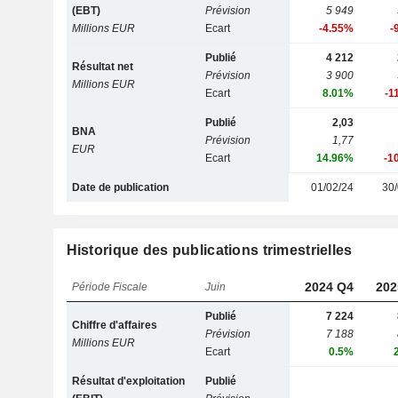
(EBT)
Prévision
5 949
Millions EUR
Ecart
-4.55%
-
Publié
4 212
Résultat net
Prévision
3 900
Millions EUR
Ecart
8.01%
-1
Publié
2,03
BNA
Prévision
1,77
EUR
Ecart
14.96%
-1
Date de publication
01/02/24
30/
Historique des publications trimestrielles
2024 Q4
202
Période Fiscale
Juin
Publié
7 224
Chiffre d'affaires
Prévision
7 188
Millions EUR
Ecart
0.5%
Résultat d'exploitation
Publié