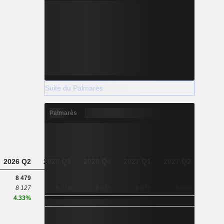
Suite du Palmarès
Palmarès
2026 Q2
2026 Q3
2026 Q4
2027 Q1
2027 Q2
8 479
8 127
8 319
8 035
8 975
8 890
4.33%