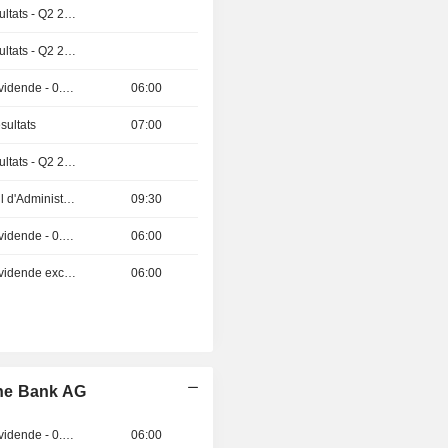
Publication des résultats - Q2 2026
Publication des résultats - Q2 2026
Détachement de dividende - 0.4 USD
06:00
sultats
07:00
Publication des résultats - Q2 2026
Réunion du Conseil d'Administration
09:30
Détachement de dividende - 0.2 USD
06:00
Détachement de dividende exceptionnelle - 1.35096 BRL
06:00
he Bank AG
Détachement de dividende - 0.5 USD
06:00