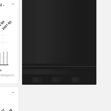
l -
e