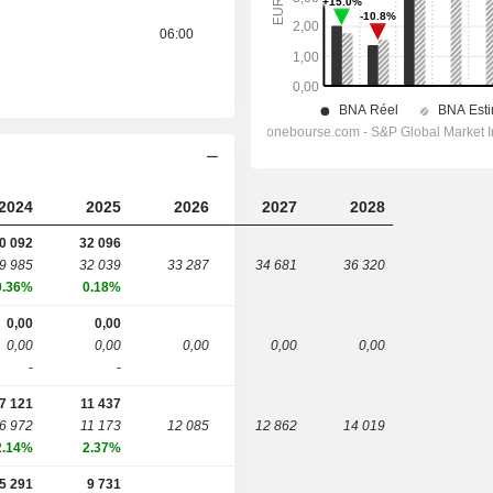
06:00
2024
2025
2026
2027
2028
0 092
32 096
9 985
32 039
33 287
34 681
36 320
0.36%
0.18%
0,00
0,00
0,00
0,00
0,00
0,00
0,00
-
-
7 121
11 437
6 972
11 173
12 085
12 862
14 019
2.14%
2.37%
5 291
9 731