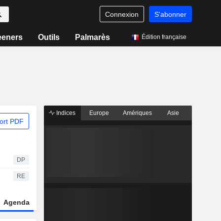
Connexion
S'abonner
eeners
Outils
Palmarès
Édition française
Indices
Europe
Amériques
Asie
ort PDF
DP
RE
Agenda
Secteur
Dérivés
Fonds et ETFs