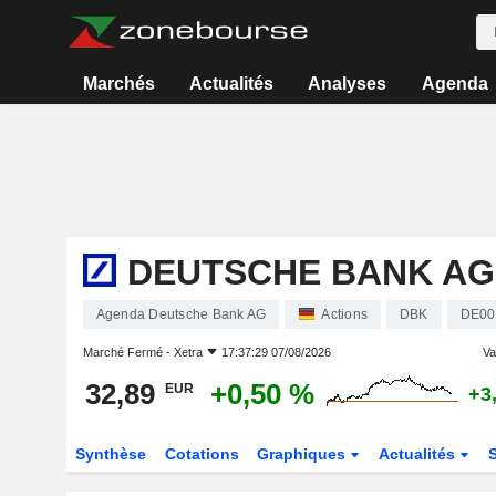
Marchés
Actualités
Analyses
Agenda
DEUTSCHE BANK AG
Agenda Deutsche Bank AG
Actions
DBK
DE00
Marché Fermé -
Xetra
17:37:29 07/08/2026
Var
32,89
+0,50 %
EUR
+3
Synthèse
Cotations
Graphiques
Actualités