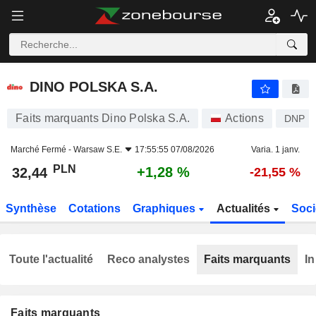
DINO POLSKA S.A.
32,44
zł
+1,28 %
DINO POLSKA S.A.
Faits marquants Dino Polska S.A.
Actions
DNP
Marché Fermé -
Warsaw S.E.
17:55:55 07/08/2026
Varia. 1 janv.
PLN
+1,28 %
32,44
-21,55 %
Synthèse
Cotations
Graphiques
Actualités
Soci
Toute l'actualité
Reco analystes
Faits marquants
In
Faits marquants