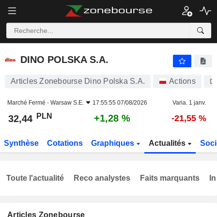
DINO POLSKA S.A.
32,44
zł
+1,28 %
DINO POLSKA S.A.
Articles Zonebourse Dino Polska S.A.
Actions
D
Marché Fermé -
Warsaw S.E.
17:55:55 07/08/2026
Varia. 1 janv.
PLN
+1,28 %
32,44
-21,55 %
Synthèse
Cotations
Graphiques
Actualités
Soci
Toute l'actualité
Reco analystes
Faits marquants
In
Articles Zonebourse