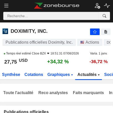
DOXIMITY, INC.
27,75
$
+34,32 %
DOXIMITY, INC.
Publications officielles Doximity, Inc.
Actions
DO
Temps réel estimé
Cboe BZX
18:51:31 07/08/2026
Varia. 1 janv.
USD
+34,32 %
27,75
-36,72 %
Synthèse
Cotations
Graphiques
Actualités
Soci
Toute l'actualité
Reco analystes
Faits marquants
In
Publications officielles