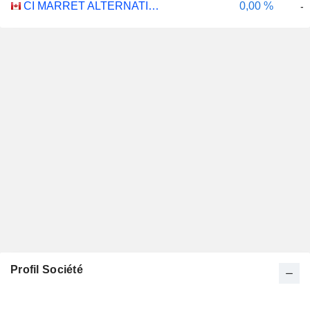
CI MARRET ALTERNATIVE ABSOLUTE RETURN BOND ETF - CAD
0,00 %
-
Profil Société