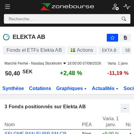
ELEKTA AB
50,40
kr
+2,48 %
ELEKTA AB
Fonds et ETFs Elekta AB
Actions
EKTA B
SE0
Marché Fermé -
Nasdaq Stockholm
18:00:00 07/08/2026
Varia. 1 janv.
SEK
+2,48 %
50,40
-11,19 %
Synthèse
Cotations
Graphiques
Actualités
Soci
3
Fonds positionnés sur Elekta AB
Varia. 1
Nom
PEA
janv.
Not
SEI GMF PAN EURP SM CP EUR INSTL A ACC
Non
+9,00 %