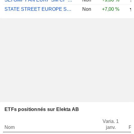
STATE STREET EUROPE SM CP SCRN EQ PE ...
Non
+7,00 %
ETFs positionnés sur Elekta AB
Varia. 1
Nom
janv.
Po