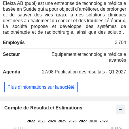
Elekta AB (publ) est une entreprise de technologie médicale
basée en Suède qui a pour objectif d’améliorer, de prolonger
et de sauver des vies grâce à des solutions cliniques
destinées au traitement du cancer et des troubles cérébraux.
La société propose et développe des systèmes de
radiothérapie et de radiochirurgie, ainsi que des solutions
logicielles qui optimisent l’efficacité des processus de travail
Employés
3 704
dans l’ensemble du spectre des soins oncologiques. Elekta
AB (publ) développe des solutions de traitement clinique
Secteur
Equipement et technologie médicale
pour la radiothérapie et la radiochirurgie, ainsi que des
avancés
systèmes logiciels améliorant les flux de travail, couvrant
l'ensemble du spectre des soins oncologiques. La société
Agenda
27/08
Publication des résultats - Q1 2027
fournit des solutions cliniques pour la radiothérapie guidée
par l'image et la radiochirurgie stéréotaxique, offrant aux
oncologues et aux neurochirurgiens une capacité inégalée à
Plus d'informations sur la société
traiter les tumeurs et les cibles fonctionnelles avec une
précision ultra-élevée tout en épargnant les tissus sains.
Compte de Résultat et Estimations