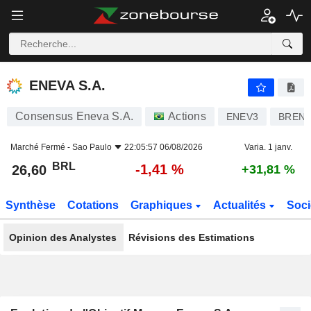
ENEVA S.A.
26,60
R$
-1,41 %
ENEVA S.A.
Consensus Eneva S.A.
Actions
ENEV3
BREN
Marché Fermé -
Sao Paulo
22:05:57 06/08/2026
Varia. 1 janv.
BRL
-1,41 %
26,60
+31,81 %
Synthèse
Cotations
Graphiques
Actualités
Soci
Opinion des Analystes
Révisions des Estimations