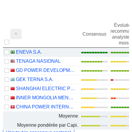
Évolutio
recomman
Consensus
analystes
mois
ENEVA S.A.
TENAGA NASIONAL
GD POWER DEVELOPMENT CO.,LTD
GEK TERNA S.A.
SHANGHAI ELECTRIC POWER CO., LTD.
INNER MONGOLIA MENGDIAN HUANENG THERMAL POWER CORPORATION LIMITED
CHINA POWER INTERNATIONAL DEVELOPMENT LIMITED
Moyenne
Moyenne pondérée par Capi.