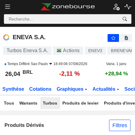
ENEVA S.A.
26,04
R$
-2,11 %
ENEVA S.A.
Turbos Eneva S.A.
Actions
ENEV3
BRENEVAC
Temps Différé
Sao Paulo
18:49:06 07/08/2026
Varia. 1 janv.
BRL
-2,11 %
26,04
+28,94 %
Synthèse
Cotations
Graphiques
Actualités
Soci
Tous
Warrants
Turbos
Produits de levier
Produits d'inv
Filtres
Produits Dérivés