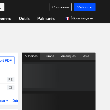
Connexion
S'abonner
eeners
Outils
Palmarès
Édition française
Indices
Europe
Amériques
Asie
ort PDF
RE
CI
teur
Dérivés