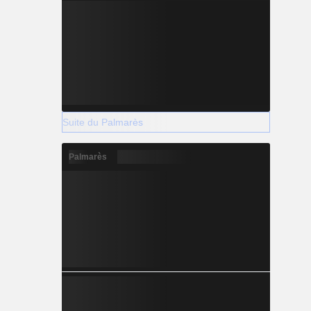
Suite du Palmarès
Palmarès