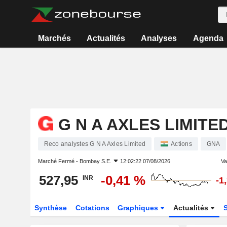
Marchés
Actualités
Analyses
Agenda
G N A AXLES LIMITE
Reco analystes G N A Axles Limited
Actions
GNA
Marché Fermé -
Bombay S.E.
12:02:22 07/08/2026
Va
527,95
-0,41 %
INR
-1
Synthèse
Cotations
Graphiques
Actualités