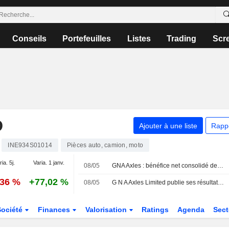
Conseils
Portefeuilles
Listes
Trading
Scr
D
Ajouter à une liste
Rapp
INE934S01014
Pièces auto, camion, moto
ria. 5j.
Varia. 1 janv.
08/05
GNA Axles : bénéfice net consolidé de 308,2 millions de roupies au quatrième trimestre
,36 %
+77,02 %
08/05
G N A Axles Limited publie ses résultats pour le quatrième trimestre et l'exercice clos le 31 mars 2026
Société
Finances
Valorisation
Ratings
Agenda
Sec