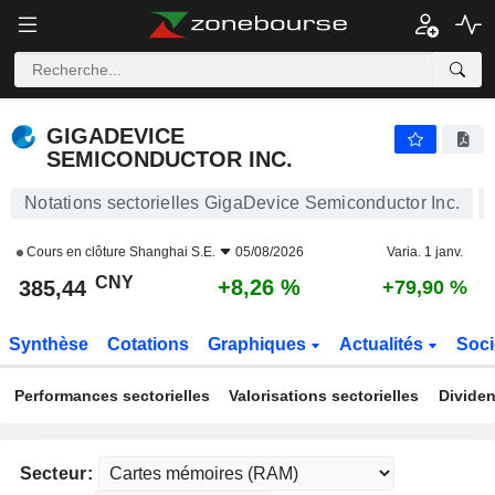
GIGADEVICE SEMICONDUCTOR INC.
385,44
¥
+8,26 %
GIGADEVICE
SEMICONDUCTOR INC.
Notations sectorielles GigaDevice Semiconductor Inc.
Cours en clôture
Shanghai S.E.
05/08/2026
Varia. 1 janv.
CNY
+8,26 %
385,44
+79,90 %
Synthèse
Cotations
Graphiques
Actualités
Soci
Performances sectorielles
Valorisations sectorielles
Dividen
Secteur: