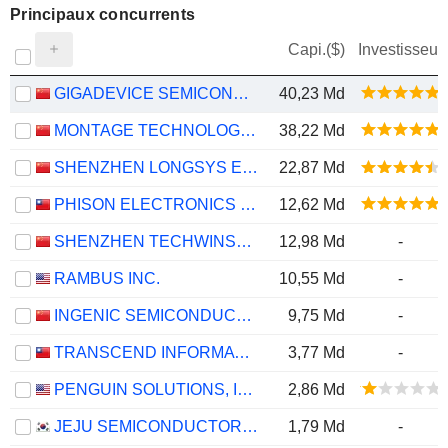
Principaux concurrents
Capi.($)
Investisseur
GIGADEVICE SEMICONDUCTOR INC.
40,23 Md
MONTAGE TECHNOLOGY CO., LTD.
38,22 Md
SHENZHEN LONGSYS ELECTRONICS CO., LTD.
22,87 Md
PHISON ELECTRONICS CORP.
12,62 Md
SHENZHEN TECHWINSEMI TECHNOLOGY CO., LTD.
12,98 Md
-
RAMBUS INC.
10,55 Md
-
INGENIC SEMICONDUCTOR CO.,LTD.
9,75 Md
-
TRANSCEND INFORMATION, INC.
3,77 Md
-
PENGUIN SOLUTIONS, INC.
2,86 Md
JEJU SEMICONDUCTOR CORP.
1,79 Md
-