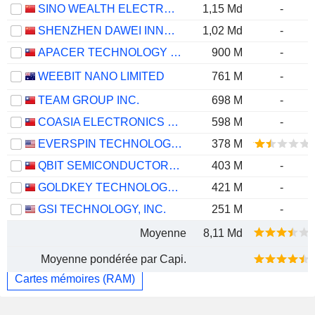
SINO WEALTH ELECTRONIC LTD.
1,15 Md
-
SHENZHEN DAWEI INNOVATION TECHNOLOGY CO., LTD.
1,02 Md
-
APACER TECHNOLOGY INC.
900 M
-
WEEBIT NANO LIMITED
761 M
-
TEAM GROUP INC.
698 M
-
COASIA ELECTRONICS CORP.
598 M
-
EVERSPIN TECHNOLOGIES, INC.
378 M
QBIT SEMICONDUCTOR LTD.
403 M
-
GOLDKEY TECHNOLOGY CORPORATION
421 M
-
GSI TECHNOLOGY, INC.
251 M
-
Moyenne
8,11 Md
Moyenne pondérée par Capi.
Cartes mémoires (RAM)