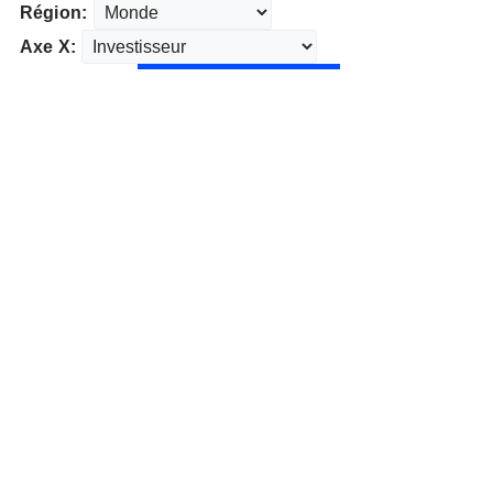
Région:
Axe X: