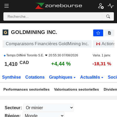
GOLDMINING INC.
1,410
$
+4,44 %
GOLDMINING INC.
Comparaisons Financières GoldMining Inc.
Actions
Temps Différé
Toronto S.E.
20:55:30 07/08/2026
Varia. 1 janv.
CAD
+4,44 %
1,410
-18,31 %
Synthèse
Cotations
Graphiques
Actualités
Soci
Performances sectorielles
Valorisations sectorielles
Dividen
Secteur:
Région: