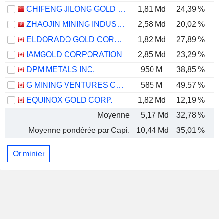
CHIFENG JILONG GOLD MINING GROUP LIMITED
1,81 Md
24,39 %
ZHAOJIN MINING INDUSTRY COMPANY LIMITED
2,58 Md
20,02 %
ELDORADO GOLD CORPORATION
1,82 Md
27,89 %
IAMGOLD CORPORATION
2,85 Md
23,29 %
DPM METALS INC.
950 M
38,85 %
G MINING VENTURES CORP.
585 M
49,57 %
EQUINOX GOLD CORP.
1,82 Md
12,19 %
Moyenne
5,17 Md
32,78 %
Moyenne pondérée par Capi.
10,44 Md
35,01 %
Or minier