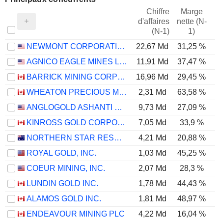
Chiffre
Marge
d'affaires
nette (N-
E
(N-1)
1)
NEWMONT CORPORATION
22,67 Md
31,25 %
AGNICO EAGLE MINES LIMITED
11,91 Md
37,47 %
BARRICK MINING CORPORATION
16,96 Md
29,45 %
WHEATON PRECIOUS METALS CORP.
2,31 Md
63,58 %
ANGLOGOLD ASHANTI PLC
9,73 Md
27,09 %
KINROSS GOLD CORPORATION
7,05 Md
33,9 %
NORTHERN STAR RESOURCES LIMITED
4,21 Md
20,88 %
ROYAL GOLD, INC.
1,03 Md
45,25 %
COEUR MINING, INC.
2,07 Md
28,3 %
LUNDIN GOLD INC.
1,78 Md
44,43 %
ALAMOS GOLD INC.
1,81 Md
48,97 %
ENDEAVOUR MINING PLC
4,22 Md
16,04 %