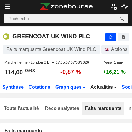
GREENCOAT UK WIND PLC
114,00
p
-0,87 %
GREENCOAT UK WIND PLC
Faits marquants Greencoat UK Wind PLC
Actions
Marché Fermé -
London S.E.
17:35:07 07/08/2026
Varia. 1 janv.
GBX
-0,87 %
114,00
+16,21 %
Synthèse
Cotations
Graphiques
Actualités
Soci
Toute l'actualité
Reco analystes
Faits marquants
In
Faits marquants