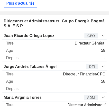
Plus d'actualités
Dirigeants et Administrateurs: Grupo Energía Bogotá
S.A. E.S.P.
Dirigeant
Titre
Age
Depuis
Juan Ricardo Ortega Lopez
CEO
Directeur Général
59
-
Jorge Andrés Tabares Ángel
DFI
Directeur Financier/CFO
58
-
Maria Virginia Torres
ADM
Directeur Administratif