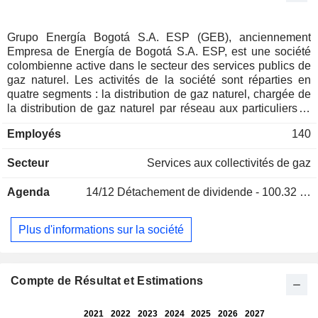
Grupo Energía Bogotá S.A. ESP (GEB), anciennement
Empresa de Energía de Bogotá S.A. ESP, est une société
colombienne active dans le secteur des services publics de
gaz naturel. Les activités de la société sont réparties en
quatre segments : la distribution de gaz naturel, chargée de
la distribution de gaz naturel par réseau aux particuliers et
aux professionnels ; le transport de gaz naturel, qui propose
Employés
140
l'acheminement du gaz naturel vers les villes ; la distribution
d'électricité, qui distribue l'électricité aux particuliers et aux
Secteur
Services aux collectivités de gaz
professionnels ; et le transport d'électricité, qui exploite des
réseaux de transport d'électricité. En outre, la société
Agenda
14/12
Détachement de dividende - 100.32 COP
propose des services d'ingénierie et de location, ainsi que
des services complémentaires liés à l'électricité et au gaz
naturel. Elle exerce ses activités en Colombie, au Pérou et
Plus d'informations sur la société
au Guatemala, entre autres. Elle détient plusieurs filiales,
telles que Transportadora de Energía de Centroamérica SA
(TRECSA) et Contugas SAC, entre autres. La société est
contrôlée par le District fédéral de Bogota, une
Compte de Résultat et Estimations
administration locale.