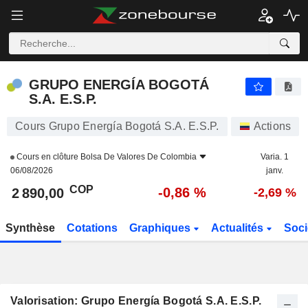
GRUPO ENERGÍA BOGOTÁ S.A. E.S.P.
2 890,00
$
-0,86 %
GRUPO ENERGÍA BOGOTÁ
S.A. E.S.P.
Cours Grupo Energía Bogotá S.A. E.S.P.
Actions
Cours en clôture
Bolsa De Valores De Colombia
Varia. 1
06/08/2026
janv.
COP
-0,86 %
2 890,00
-2,69 %
Synthèse
Cotations
Graphiques
Actualités
Soci
Valorisation: Grupo Energía Bogotá S.A. E.S.P.