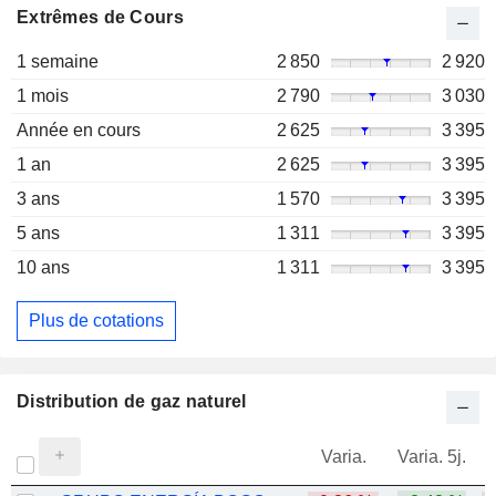
Extrêmes de Cours
1 semaine
2 850
2 920
1 mois
2 790
3 030
Année en cours
2 625
3 395
1 an
2 625
3 395
3 ans
1 570
3 395
5 ans
1 311
3 395
10 ans
1 311
3 395
Plus de cotations
Distribution de gaz naturel
Varia.
Varia. 5j.