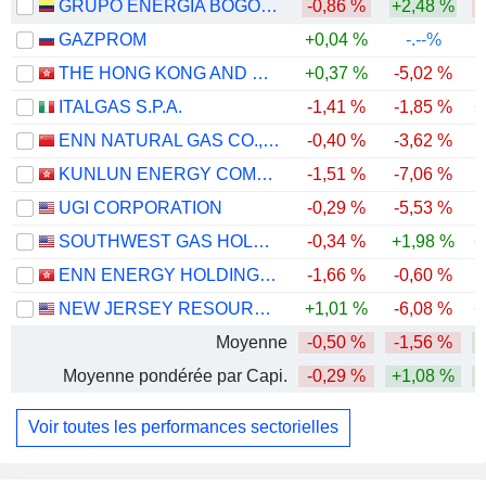
GRUPO ENERGÍA BOGOTÁ S.A. E.S.P.
-0,86 %
+2,48 %
GAZPROM
+0,04 %
-.--%
THE HONG KONG AND CHINA GAS COMPANY LIMITED
+0,37 %
-5,02 %
ITALGAS S.P.A.
-1,41 %
-1,85 %
+
ENN NATURAL GAS CO., LTD.
-0,40 %
-3,62 %
KUNLUN ENERGY COMPANY LIMITED
-1,51 %
-7,06 %
UGI CORPORATION
-0,29 %
-5,53 %
SOUTHWEST GAS HOLDINGS, INC.
-0,34 %
+1,98 %
+
ENN ENERGY HOLDINGS LIMITED
-1,66 %
-0,60 %
-
NEW JERSEY RESOURCES CORPORATION
+1,01 %
-6,08 %
+
Moyenne
-0,50 %
-1,56 %
Moyenne pondérée par Capi.
-0,29 %
+1,08 %
Voir toutes les performances sectorielles