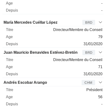
-
-
Administrateur
Titre
Age
Depuis
María Mercedes Cuéllar López
BRD
Directeur/Membre du Conseil
79
31/01/2020
Juan Mauricio Benavides Estévez-Bretón
BRD
Directeur/Membre du Conseil
71
31/01/2020
Andrés Escobar Arango
CHM
Président
56
-