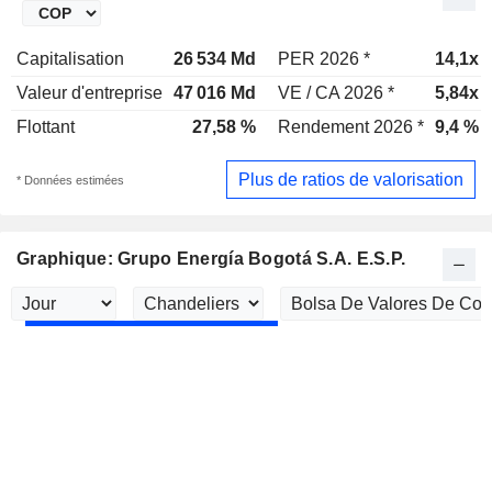
Capitalisation
26 534 Md
PER 2026 *
14,1x
Valeur d'entreprise
47 016 Md
VE / CA 2026 *
5,84x
Flottant
27,58 %
Rendement 2026 *
9,4 %
Plus de ratios de valorisation
* Données estimées
Graphique: Grupo Energía Bogotá S.A. E.S.P.