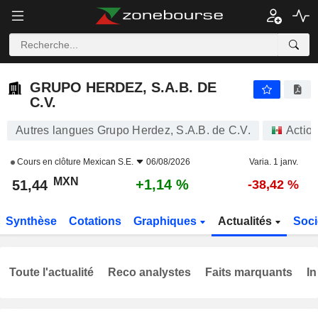
GRUPO HERDEZ, S.A.B. DE C.V.
51,44
$
+1,14 %
GRUPO HERDEZ, S.A.B. DE
C.V.
Autres langues Grupo Herdez, S.A.B. de C.V.
Actio
Cours en clôture
Mexican S.E.
06/08/2026
Varia. 1 janv.
MXN
+1,14 %
51,44
-38,42 %
Synthèse
Cotations
Graphiques
Actualités
Soci
Toute l'actualité
Reco analystes
Faits marquants
In