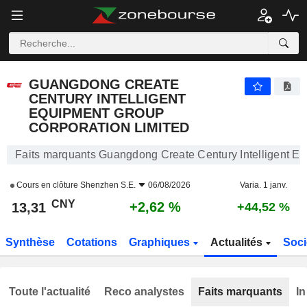
GUANGDONG CREATE CENTURY INTELLIGENT EQUIPMENT GROUP CORPORATION LIMITED
13,31
¥
+2,62 %
GUANGDONG CREATE
CENTURY INTELLIGENT
EQUIPMENT GROUP
CORPORATION LIMITED
Faits marquants Guangdong Create Century Intelligent E
Cours en clôture
Shenzhen S.E.
06/08/2026
Varia. 1 janv.
CNY
+2,62 %
13,31
+44,52 %
Synthèse
Cotations
Graphiques
Actualités
Soci
Toute l'actualité
Reco analystes
Faits marquants
In