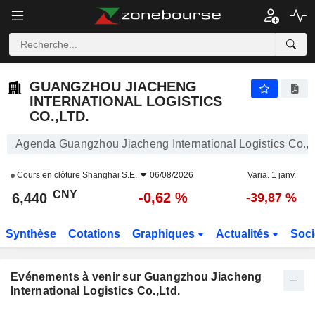
GUANGZHOU JIACHENG INTERNATIONAL LOGISTICS CO.,LTD.
6,440
¥
-0,62 %
GUANGZHOU JIACHENG
INTERNATIONAL LOGISTICS
CO.,LTD.
Agenda Guangzhou Jiacheng International Logistics Co.,L
Cours en clôture
Shanghai S.E.
06/08/2026
Varia. 1 janv.
CNY
-0,62 %
6,440
-39,87 %
Synthèse
Cotations
Graphiques
Actualités
Soci
Evénements à venir sur Guangzhou Jiacheng
International Logistics Co.,Ltd.