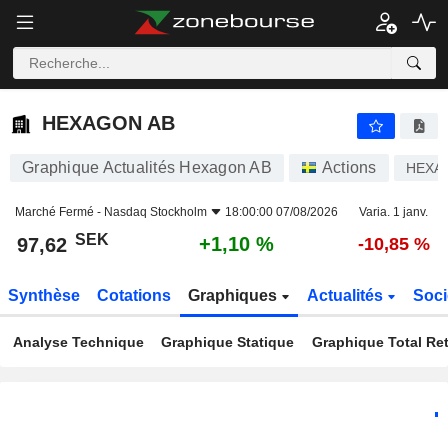
HEXAGON AB
97,62
kr
+1,10 %
HEXAGON AB
Graphique Actualités Hexagon AB
Actions
HEXA 
Marché Fermé -
Nasdaq Stockholm
18:00:00 07/08/2026
Varia. 1 janv.
SEK
+1,10 %
97,62
-10,85 %
Synthèse
Cotations
Graphiques
Actualités
Soci
Analyse Technique
Graphique Statique
Graphique Total Re