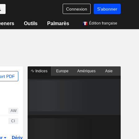
Connexion
S'abonner
eeners
Outils
Palmarès
Édition française
Indices
Europe
Amériques
Asie
ort PDF
AW
CI
ur
Dérivés