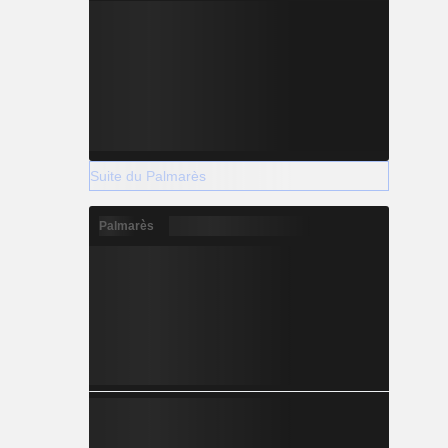
Suite du Palmarès
Palmarès