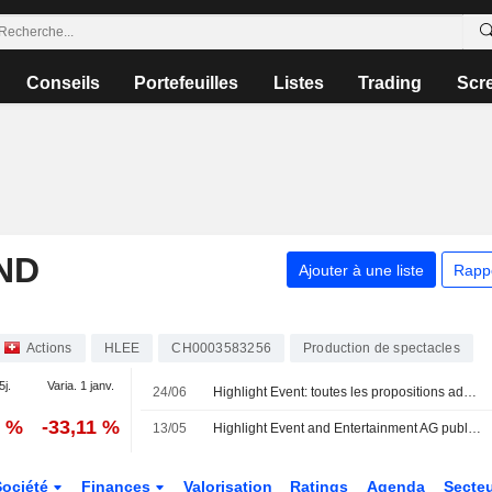
Conseils
Portefeuilles
Listes
Trading
Scr
ND
Ajouter à une liste
Rapp
Actions
HLEE
CH0003583256
Production de spectacles
5j.
Varia. 1 janv.
24/06
Highlight Event: toutes les propositions adoptées en assemblée générale
1 %
-33,11 %
13/05
Highlight Event and Entertainment AG publie ses résultats pour l'exercice clos le 31 décembre 2025
Société
Finances
Valorisation
Ratings
Agenda
Secte