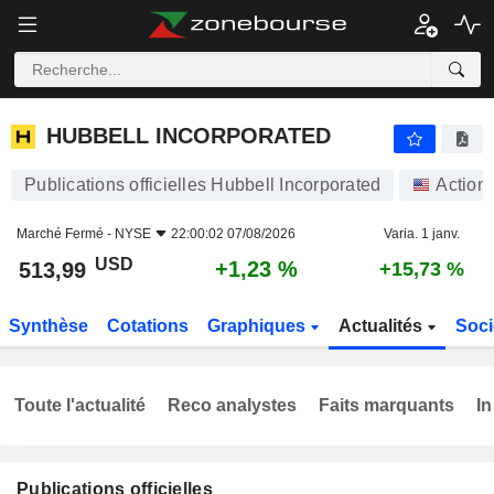
HUBBELL INCORPORATED
513,99
$
+1,23 %
HUBBELL INCORPORATED
Publications officielles Hubbell Incorporated
Action
Marché Fermé -
NYSE
22:00:02 07/08/2026
Varia. 1 janv.
USD
+1,23 %
513,99
+15,73 %
Synthèse
Cotations
Graphiques
Actualités
Soci
Toute l'actualité
Reco analystes
Faits marquants
In
Publications officielles