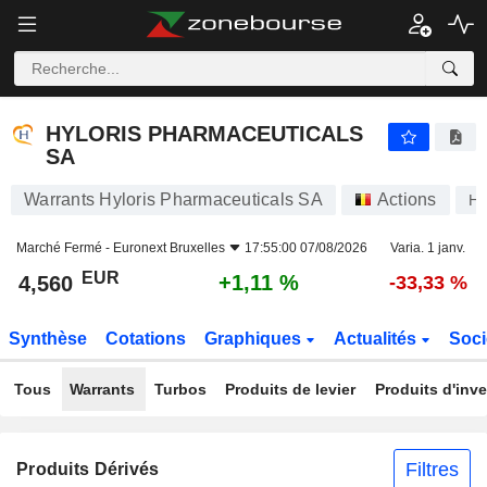
HYLORIS PHARMACEUTICALS SA
4,560
€
+1,11 %
HYLORIS PHARMACEUTICALS
SA
Warrants Hyloris Pharmaceuticals SA
Actions
H
Marché Fermé -
Euronext Bruxelles
17:55:00 07/08/2026
Varia. 1 janv.
EUR
+1,11 %
4,560
-33,33 %
Synthèse
Cotations
Graphiques
Actualités
Soci
Tous
Warrants
Turbos
Produits de levier
Produits d'inv
Filtres
Produits Dérivés