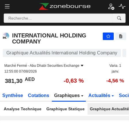
INTERNATIONAL HOLDING COMPANY
381,30
AED
-0,63 %
INTERNATIONAL HOLDING
COMPANY
Graphique Actualités International Holding Company
Marché Fermé -
Abu Dhabi Securities Exchange
Varia. 1
12:55:00 07/08/2026
janv.
AED
-0,63 %
381,30
-4,56 %
Synthèse
Cotations
Graphiques
Actualités
Soci
Analyse Technique
Graphique Statique
Graphique Actualit