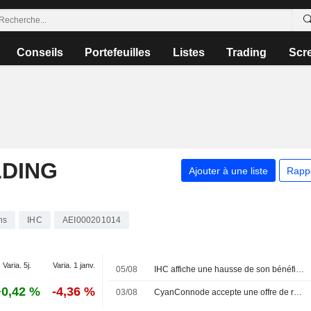
Conseils
Portefeuilles
Listes
Trading
Scr
LDING
Ajouter à une liste
Rapp
ns
IHC
AEI000201014
Varia. 5j.
Varia. 1 janv.
05/08
IHC affiche une hausse de son bénéfice et de son chiffre d'affaires au premier semestre
+0,42 %
-4,36 %
03/08
CyanConnode accepte une offre de rachat de 37 millions de livres sterling de la part d'une filiale d'IHC