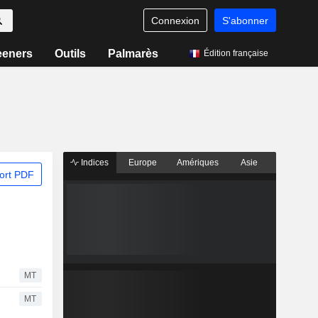
Connexion
S'abonner
eeners
Outils
Palmarès
Édition française
Indices
Europe
Amériques
Asie
ort PDF
MT
MT