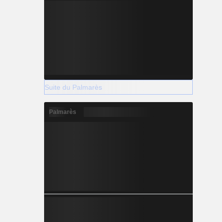
Suite du Palmarès
Palmarès