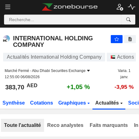
INTERNATIONAL HOLDING COMPANY
383,70
AED
+1,05 %
INTERNATIONAL HOLDING
COMPANY
Actualités International Holding Company
Actions
Marché Fermé -
Abu Dhabi Securities Exchange
Varia. 1
12:55:00 06/08/2026
janv.
AED
+1,05 %
383,70
-3,95 %
Synthèse
Cotations
Graphiques
Actualités
Soci
Toute l'actualité
Reco analystes
Faits marquants
In