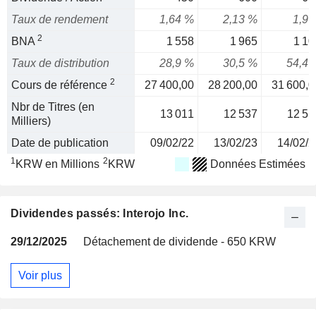
Taux de rendement
1,64 %
2,13 %
1,9 
2
BNA
1 558
1 965
1 10
Taux de distribution
28,9 %
30,5 %
54,4 
2
Cours de référence
27 400,00
28 200,00
31 600,0
Nbr de Titres (en
13 011
12 537
12 51
Milliers)
Date de publication
09/02/22
13/02/23
14/02/2
1
2
KRW en Millions
KRW
Données Estimées
Dividendes passés: Interojo Inc.
29/12/2025
Détachement de dividende - 650 KRW
Voir plus