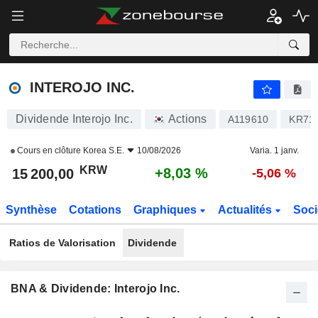
INTEROJO INC.
15 200,00
₩
+8,03 %
INTEROJO INC.
Dividende Interojo Inc.
Actions
A119610
KR71
Cours en clôture
Korea S.E.
10/08/2026
Varia. 1 janv.
KRW
+8,03 %
15 200,00
-5,06 %
Synthèse
Cotations
Graphiques
Actualités
Soci
Ratios de Valorisation
Dividende
BNA & Dividende: Interojo Inc.