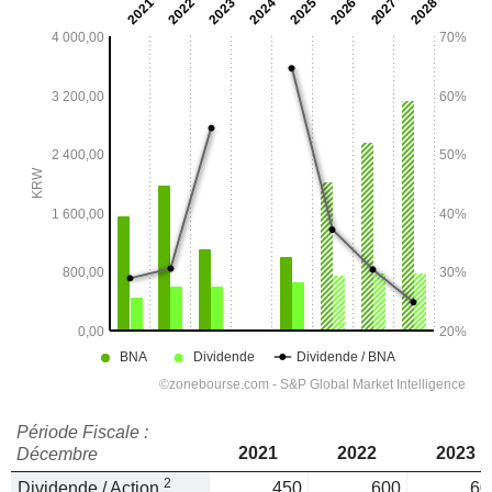
Période Fiscale :
2021
2022
2023
Décembre
2
Dividende / Action
450
600
60