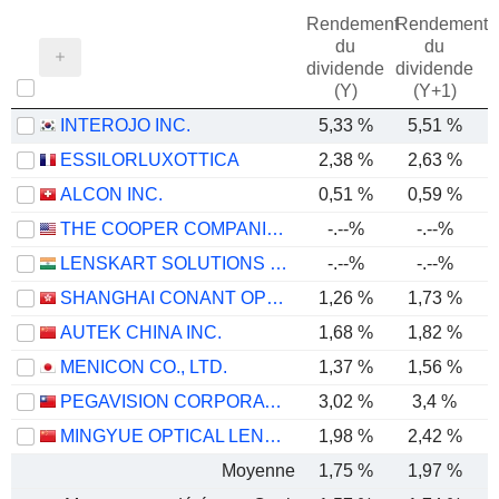
Rendement
Rendement
du
du
dividende
dividende
(Y)
(Y+1)
INTEROJO INC.
5,33 %
5,51 %
ESSILORLUXOTTICA
2,38 %
2,63 %
ALCON INC.
0,51 %
0,59 %
THE COOPER COMPANIES, INC.
-.--%
-.--%
LENSKART SOLUTIONS LIMITED
-.--%
-.--%
SHANGHAI CONANT OPTICAL CO., LTD.
1,26 %
1,73 %
AUTEK CHINA INC.
1,68 %
1,82 %
MENICON CO., LTD.
1,37 %
1,56 %
PEGAVISION CORPORATION
3,02 %
3,4 %
MINGYUE OPTICAL LENS CO.,LTD.
1,98 %
2,42 %
Moyenne
1,75 %
1,97 %