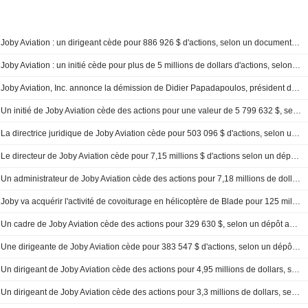
Joby Aviation : un dirigeant cède pour 886 926 $ d'actions, selon un document de la SEC
Joby Aviation : un initié cède pour plus de 5 millions de dollars d'actions, selon un document de la SEC
Joby Aviation, Inc. annonce la démission de Didier Papadapoulos, président de la division Aircraft OEM, avec effet au 3 juillet 2026
Un initié de Joby Aviation cède des actions pour une valeur de 5 799 632 $, selon un récent dépôt à la SEC
La directrice juridique de Joby Aviation cède pour 503 096 $ d'actions, selon un dépôt auprès de la SEC
Le directeur de Joby Aviation cède pour 7,15 millions $ d'actions selon un dépôt à la SEC
Un administrateur de Joby Aviation cède des actions pour 7,18 millions de dollars, selon un dépôt auprès de la SEC
Joby va acquérir l'activité de covoiturage en hélicoptère de Blade pour 125 millions de dollars
Un cadre de Joby Aviation cède des actions pour 329 630 $, selon un dépôt auprès de la SEC
Une dirigeante de Joby Aviation cède pour 383 547 $ d'actions, selon un dépôt auprès de la SEC
Un dirigeant de Joby Aviation cède des actions pour 4,95 millions de dollars, selon un dépôt auprès de la SEC
Un dirigeant de Joby Aviation cède des actions pour 3,3 millions de dollars, selon un dépôt auprès de la SEC