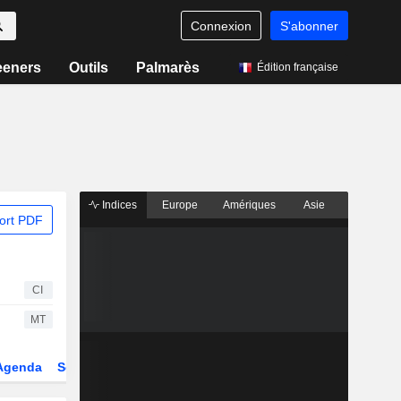
Connexion
S'abonner
eeners
Outils
Palmarès
Édition française
Indices
Europe
Amériques
Asie
ort PDF
CI
MT
Agenda
Secteur
Dérivés
Fonds et ETFs