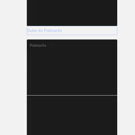
Suite du Palmarès
Palmarès