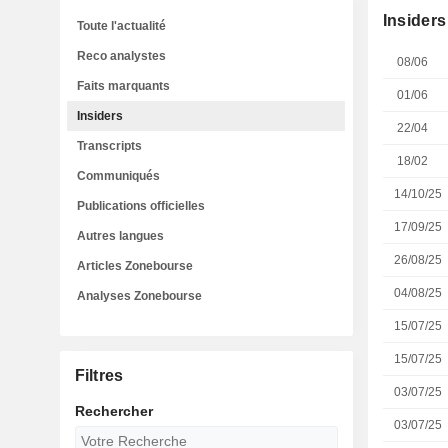
Insiders
Toute l'actualité
Reco analystes
08/06
Faits marquants
01/06
Insiders
22/04
Transcripts
18/02
Communiqués
14/10/25
Publications officielles
17/09/25
Autres langues
26/08/25
Articles Zonebourse
04/08/25
Analyses Zonebourse
15/07/25
15/07/25
Filtres
03/07/25
Rechercher
03/07/25