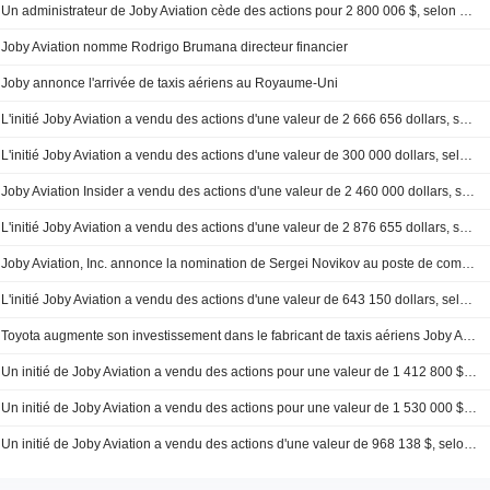
Un administrateur de Joby Aviation cède des actions pour 2 800 006 $, selon un dépôt récent auprès de la SEC
Joby Aviation nomme Rodrigo Brumana directeur financier
Joby annonce l'arrivée de taxis aériens au Royaume-Uni
L'initié Joby Aviation a vendu des actions d'une valeur de 2 666 656 dollars, selon un récent dépôt auprès de la SEC.
L'initié Joby Aviation a vendu des actions d'une valeur de 300 000 dollars, selon un récent dépôt auprès de la SEC.
Joby Aviation Insider a vendu des actions d'une valeur de 2 460 000 dollars, selon un récent dépôt auprès de la SEC.
L'initié Joby Aviation a vendu des actions d'une valeur de 2 876 655 dollars, selon un récent dépôt auprès de la SEC.
Joby Aviation, Inc. annonce la nomination de Sergei Novikov au poste de comptable principal et de trésorier, à compter du 13 décembre 2024
L'initié Joby Aviation a vendu des actions d'une valeur de 643 150 dollars, selon un récent dépôt auprès de la SEC.
Toyota augmente son investissement dans le fabricant de taxis aériens Joby Aviation
Un initié de Joby Aviation a vendu des actions pour une valeur de 1 412 800 $, selon un récent dépôt auprès de la SEC
Un initié de Joby Aviation a vendu des actions pour une valeur de 1 530 000 $, selon un récent dépôt auprès de la SEC
Un initié de Joby Aviation a vendu des actions d'une valeur de 968 138 $, selon un récent dépôt auprès de la SEC