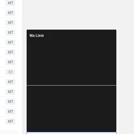
MT
MT
MT
MT
Ma Liste
MT
MT
MT
CI
MT
MT
MT
MT
MT