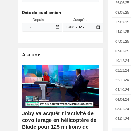
25/06/25
Date de publication
08/05/25
Depuis le
Jusqu'au
17/03/25
14/01/25
07/01/25
07/01/25
A la une
10/12/24
02/12/24
22/11/24
04/10/24
04/04/24
08/01/24
Joby va acquérir l'activité de
04/01/24
covoiturage en hélicoptère de
Blade pour 125 millions de