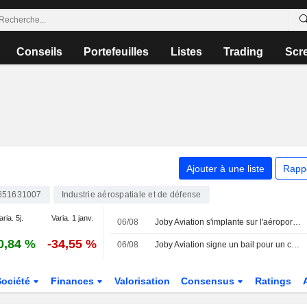
Conseils
Portefeuilles
Listes
Trading
Scr
Ajouter à une liste
Rapp
651631007
Industrie aérospatiale et de défense
aria. 5j.
Varia. 1 janv.
06/08
Joby Aviation s'implante sur l'aéroport Perot Field Fort Worth Alliance
0,84 %
-34,55 %
06/08
Joby Aviation signe un bail pour un centre d'exploitation au Texas
Société
Finances
Valorisation
Consensus
Ratings